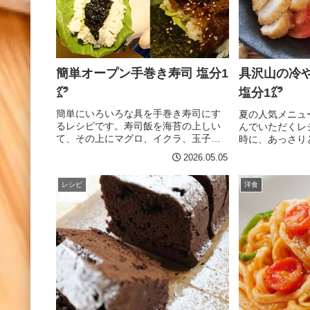
1g） ソーセージ ２本（塩分1g） キャ
豚ロースは、食
ベツ １/２枚 マヨネーズ 少々 ケチャ
る。 耐熱容器
ップ 大さじ１ マスタード 小さじ１
ねぎ、ピーマン
刻みパセリ 好みで適量作り方 キャベ
ャップ、こしょ
ツを千切りし、キッチンペーパーで軽
600Wで5分加
簡単オープン手巻き寿司 塩分1
具沢山の冷
く水分を取る。 パンを開きマヨネーズ
え、余熱でほぐ
を少し塗ったら、キャベツを乗せる。
盛り、粉チーズ
㌘
塩分1㌘
キャベツの横に、ソーセ...
ドバ...
簡単にいろいろな具を手巻き寿司にす
夏の人気メニュ
るレシピです。寿司飯を海苔の上しい
んでいただくレ
て、その上にマグロ、イクラ、玉子、
時に、あっさり
ほたてなどの具を乗せます。お醤油を
レで食べやすい
2026.05.05
塗って、巻かずのそのままつまんで食
でレタスやナス
べてください。巻かないでオープンで
せてもおいしく
レシピ
洋食
食べるので簡単です。残りご飯でのひ
ぱい中華ダレを
とりランチに！おにぎりを作るより、
し上がり下さい。
楽チンでおいしいですよ。材料 1人
０うどん 2玉（
分 4個 ごはん 200ｇ 酢 大さじ1 砂
げ 4個 きゅう
糖 適量 ■お好みでマグロの剥き身
卵用） トマト 
80グラム岩ノリ 小さじ１（塩分
りごま 適量 
0.5g）ウニ 大さじ1佃煮 小さじ１
のつゆでもＯＫ
（塩分0.5g）小ネギ 適量焼きのり全
さじ4だししょ
型 1枚（4枚に切る）わさび 少々作
2g）ごま油 大
り方 ボールに酢・砂糖をまぜ、合わせ
はヘタを取って