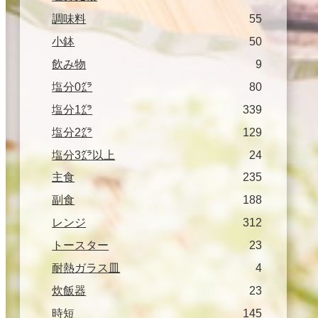
調味料
55
小鉢
50
飲み物
9
塩分0㌘
80
塩分1㌘
339
塩分2㌘
129
塩分3㌘以上
24
主食
235
副食
188
レンジ
312
トースター
23
耐熱ガラス皿
4
炊飯器
23
時短
145