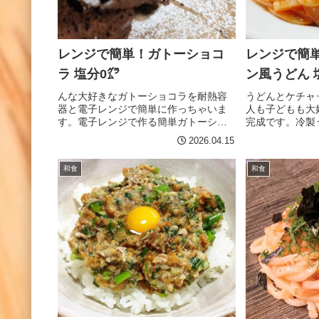
酢を作っておく。 熱いご飯に、合わせ
輪切りにします
酢を混ぜ、うちわで冷まし酢飯を作
やすい大きさに
る。 焼きのりを、全型の8分の１に切り
イパンで錦糸卵
ます。 焼きのりに、酢飯混ぜご飯を
ウルに、冷やし
レンジで簡単！ガトーショコ
レンジで簡
30g程度を広げる。 具を酢飯の上に乗
ておきます。 
せ、お醤油を塗って完成です。アドバ
ら、流水で洗い
ラ 塩分0㌘
ン風うどん 
イス 焼きのり全型を8...
に麺を盛り付...
んな大好きなガトーショコラを耐熱容
うどんとケチャ
器と電子レンジで簡単に作っちゃいま
人も子どもも大
す。電子レンジで作る簡単ガトーショ
完成です。冷製
コラですが、しっとりとして濃厚な味
暑い季節でも喜
2026.04.15
わいです。 しっかり冷やして召し上が
んと無塩ケチャ
ってください。材料 （２人分） チョコ
分0ｇにするこ
和食
和食
レート 100g（板チョコ2枚） 無塩バ
（2人分） 食塩
ター 40g 玉子 2個 砂糖 大さじ2杯
ｇ） 豚ロース 5
ホットケーキミックス 60g 粉糖少々
ーマン 1個 無
作り方 チョコレートを細かく折って砕
無塩バター 10
きボウルに入れます。 バターを加えレ
ーズ 適量作り
ンジ600wで1分加熱し、よく混ぜ合わ
切る。玉ねぎは
せる。 玉子→砂糖を順に加えてよく混
ンは、食べやす
ぜ合わせる。 ホットケーキミックスを
容器に豚ロース
加え、粉っぽさがなくなるまで混ぜ合
入れる。 ケチ
わせる 。 混ぜた具材をオーブンペーパ
て、レンジ600
ーをセットした耐熱容器に入れる。 表
バターを加え、
面を平らにならし、レンジ600Wで3分
える。 うどん