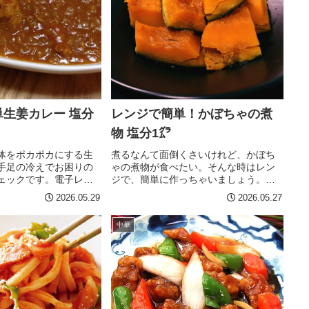
）ねりからし 5ｇ（塩分
ぼこ、大葉を細切りにしておきます。
 鶏肉は一口大に切り、片
トマトを食べやすい大きさに切ってお
す。 アスパラガスは根
きます。 茹でたそうめんを氷水で冷や
まを取って斜め切りに
し、ザルですくって器に入れます。 そ
がいもは細切りにし、水
うめんにめんつゆと３倍の冷水を入
00Wで4分加熱しま
れ、そうめんの器に入れます。 きゅう
ンに油を熱し、鶏肉を焦
り、かまぼこ、大葉、トマト、錦糸卵
に焼きます。 火が通っ
を乗せて完成です。アドバイス 今回そ
ガスとじゃがいもを加
うめんは、無塩そうめんで 国産小麦
生姜カレー 塩分
レンジで簡単！かぼちゃの煮
ます。 ダシ調味料で味
100％使用 のものを使用しました。そ
付けて完成です。...
のため塩分は、めんつゆとかまぼこの2
物 塩分1㌘
ｇだけです。...
体をポカポカにする生
煮るなんて面倒くさいけれど、かぼち
手足の冷えでお困りの
ゃの煮物が食べたい。そんな時はレン
ェックです。電子レン
ジで、簡単に作っちゃいましょう。通
とで25分で完成しま
常は出来上がりまで時間がかかるかぼ
2026.05.29
2026.05.27
のハウス食品 塩分ひか
ちゃの煮物を、電子レンジを使うこと
フ）ジャワカレー中辛を
でぐっと時間短縮することができま
中華
料(2人前) 豚こま肉
す。簡単にすぐに出来て、ほくほくで
個 じゃがいも 1個 玉ね
味が染み込んでておいしいです。味付
 150ml カレールー 2
けもとてもシンプルなので、料理が苦
 ごはん 2膳作り方 じ
手な方でも手軽に挑戦することができ
むき、芽を取り除いて
ますよ。材料 2人分 かぼちゃ
がいもは3cm角、玉ね
1/4（350g前後） 水 150cc だし醤
はみじん切りにする。
油 大さじ2（塩分2g） みりん 大さ