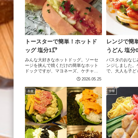
する。耐熱容器にタマネギとハムを入
耐熱容器に水、
れ、レンジ600Wで5分加熱する。取り
入れレンジで60
出したら混ぜ合わせ、数分間放置しタ
肉を加えて蓋をし
マネギの粗熱をとる。マヨネーズとコ
加熱する。 一
ンソメを加えてよく混ぜる。黒こしょ
ルーと生姜を加え
うを振って混ぜ、器に盛り付け完成で
分加熱。 お皿
す。アドバイス加熱したてのタマネギ
ールーをかけて
トースターで簡単！ホットド
レンジで簡
はとても熱いので、やけどに気をつけ
カレールウは、
てください。粗熱を取ってから調味料
ことで溶けやすく
ッグ 塩分1㌘
うどん 塩分
を混ぜないと、マヨネーズが分離しま...
みんな大好きなホットドッグ。ソーセ
パスタのおなじ
ージを挟んで焼くだけの簡単なホット
ンジしました。
ドックですが、マヨネーズ、ケチャッ
で、大人も子ど
プ、マスタードの絶妙な塩味が合わさ
が即完成です。
2026.05.25
って、ほっとするおいしさです。ぜ
パスタよりも時
ひ、コーラやビールと一緒に、暑い夏
も鍋もひとつも
和食
中華
の一日をお過ごしください。もともと
で作れちゃいま
はホットドッグは「ホット・ダックス
塩ケチャップを
フンド・ソーセージ」と呼ばれ米国の
することが出来
野球場などで売られていましたが、ス
食塩０うどん 2
ポーツ漫画家が綴りを知らなかったた
ス 100ｇ 玉ね
めに、「ホットドッグ」とイラストに
個 椎茸 1個 
書き、それが広まったらしいです。材
こしょう 適宜 
料 （ホットドッグ2本分） ホットドッ
ーズ 適宜作り
グ用パン(パンなら何でも) 2本（塩分
5mmに切る。