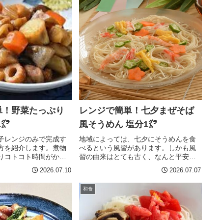
料】（2人分） 温かいご
食パン（6枚切）1枚（塩分0.7ｇ） ベー
ンナー 2～3本 レタ
コン 半パック15g（塩分0.3ｇ） ピー
ベジタブル 100g ■
マン 少々 スライスチーズ 1枚
塩バター 10gカレー
16g（塩分0.3ｇ） 無塩トマトケチャッ
分0.03g）しょうゆ
プ 少量 ガーリックパウダー 少々 黒
.5g）コンソメ顆粒 小
コショウ 適量作り方 ベーコンは3cm
25g）みりん 大さじ
くらいに切り、ピーマンは輪切りにす
）こしょう 少々作り方 耐
る。 食パンは、切り離さない程度に十
料を入れて混ぜ、合わ
字に切り込みを入れておく。 パンにト
ておく。 ウインナーは
マトケチャップを塗り、調味料を振り
 耐熱ボウルに温かいご
ます。 さらにチーズを敷いた上に、ベ
、ミックスベジタブル
ーコンとピーマンを散らします。 トー
単！野菜たっぷり
レンジで簡単！七夕まぜそば
わせ調味料を入れてよく
スターで、1000Wで8分ほど焼きます。
わりラップをして、レ
お好みでタバスコ等かけて完成です。...
1㌘
風そうめん 塩分1㌘
子レンジのみで完成す
地域によっては、七夕にそうめんを食
方を紹介します。煮物
べるという風習があります。しかも風
りコトコト時間がかか
習の由来はとても古く、なんと平安時
が、材料を切ってレン
代にさかのぼるらしいです。乾麺メー
2026.07.10
2026.07.07
、簡単に筑前煮が作れ
カーの団体が7月7日を「そうめんの
えも火加減の調整も必
日」に設定して、普及活動に取り組ん
和食
しいときの食事作りに
でいるようです。というわけで今日
。すべて電子レンジに
は、ヒンヤリ美味しい「まぜそば風そ
なく簡単に作ることが
うめんを」作ってみました。材料 （2人
副菜やお弁当のおかず
分） そうめん・・・200ｇ 水・・・