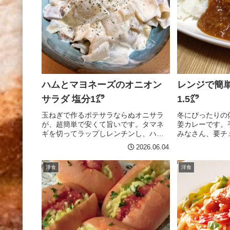
3倍濃縮つゆの素 大さじ1（塩分1g）
1（塩分0.2ｇ
お好みで わさび 適量作り方 ボール
0.4ｇ）作り方
に酢・砂糖をまぜ、合わせ酢を作って
栗粉をまぶしま
おく。 熱いご飯に、合わせ酢を混ぜ、
元を切り、はか
うちわで冷まし酢飯を作る。 焼きのり
します。 じゃ
を、全型の4分の１に切ります。
にさらしレンジ6
※10.5cm×9.5cm 焼きのりに、酢飯混
す。 フライパ
ぜご飯を50g程度を広げる。 ハム、キ
げ目がつく程度
ムチ、マヨネーズを酢飯の上に乗せま
たら、アスパラ
ハムとマヨネーズのオニオン
レンジで簡単
す。 のりを巻き込み、お醤油に着けそ
えて炒め合わせ
のままいただきます。アドバイス 焼
付けし、器に盛り
サラダ 塩分1㌘
1.5㌘
き...
玉ねぎで作るポテサラならぬオニサラ
冬にぴったりの
が、超簡単で安くて旨いです。タマネ
姜カレーです。
ギを切ってラップしレンチンし、ハム
みなさん、要チ
とマヨネーズと混ぜるだけ。玉ねぎの
ジで加熱するこ
2026.06.04
シャキシャキ感にマヨネーズのコクが
す。ルーは市販
たまらないです。ハムのうま味がいい
えめ（25%オ
洋食
洋食
アクセントになっててホントに旨いで
使いました。材
す。材料 （2人分）玉ねぎ １個ハム
200g 生姜 2
4枚（塩分0.6g）マヨネーズ 大さじ２
ぎ 1/2 個 水
コンソメ 小さじ1/3（塩分1g）黒胡
個 （塩分3㌘）
椒 適量★味変でタバスコ作り方ハム
ゃがいもは皮を
（またはベーコン）を細切りにしてお
おきます。 じゃ
く。タマネギは、皮をむいて薄切りに
ぎは薄切、生姜