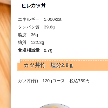
エネルギー 1,000kcal
タンパク質 39.6g
脂肪 36g
糖質 122.3g
食塩相当量 2.7g
カツ丼竹 塩分2.8ｇ
カツ丼(竹) 120gロース 税込759円