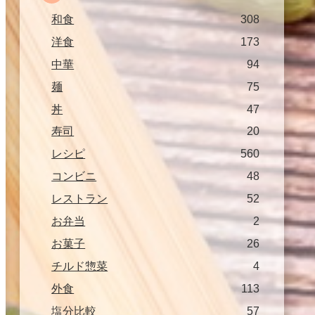
和食
308
洋食
173
中華
94
麺
75
丼
47
寿司
20
レシピ
560
コンビニ
48
レストラン
52
お弁当
2
お菓子
26
チルド惣菜
4
外食
113
塩分比較
57