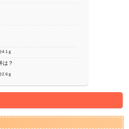
4.1ｇ
丼は？
2.6ｇ