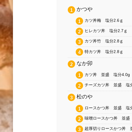
かつや
カツ丼梅 塩分2.6ｇ
ヒレカツ丼 塩分2.7ｇ
カツ丼竹 塩分2.8ｇ
特カツ丼 塩分2.8ｇ
なか卯
カツ丼 並盛 塩分4.0g
チーズカツ丼 並盛 塩分4
松のや
ロースかつ丼 並盛 塩分5
味噌ロースかつ丼 並盛 
超厚切りロースかつ丼 並