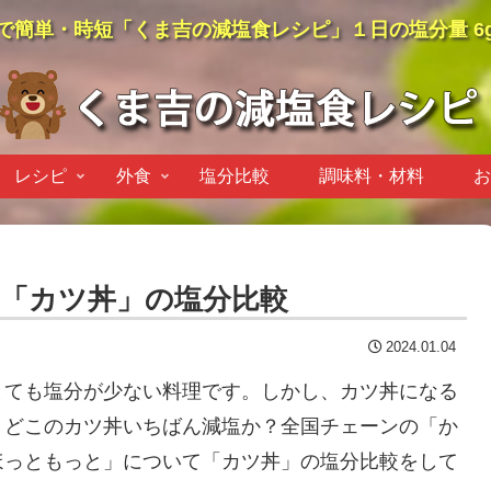
で簡単・時短「くま吉の減塩食レシピ」１日の塩分量 6
レシピ
外食
塩分比較
調味料・材料
お
「カツ丼」の塩分比較
2024.01.04
とても塩分が少ない料理です。しかし、カツ丼になる
、どこのカツ丼いちばん減塩か？全国チェーンの「か
ほっともっと」について「カツ丼」の塩分比較をして