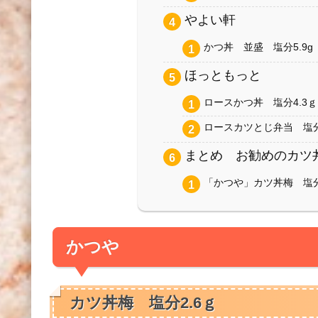
やよい軒
かつ丼 並盛 塩分5.9g
ほっともっと
ロースかつ丼 塩分4.3ｇ
ロースカツとじ弁当 塩分
まとめ お勧めのカツ
「かつや」カツ丼梅 塩分
かつや
カツ丼梅 塩分2.6ｇ