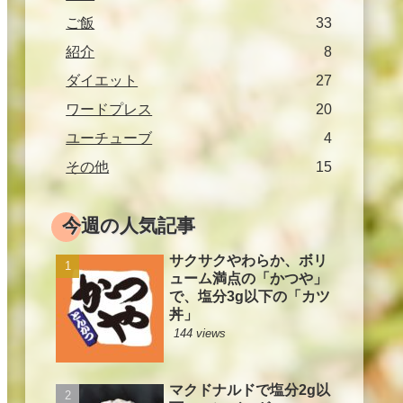
ご飯
33
紹介
8
ダイエット
27
ワードプレス
20
ユーチューブ
4
その他
15
今週の人気記事
サクサクやわらか、ボリ
ューム満点の「かつや」
で、塩分3g以下の「カツ
丼」
144 views
マクドナルドで塩分2g以