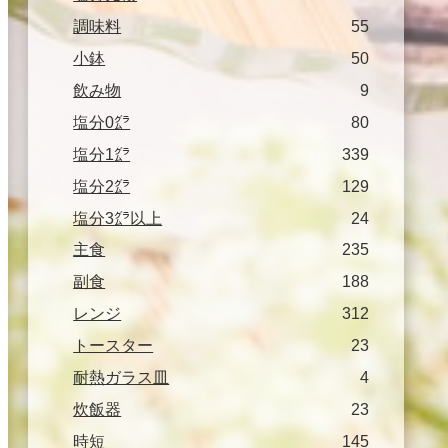
調味料
55
小鉢
50
飲み物
9
塩分0㌘
80
塩分1㌘
339
塩分2㌘
129
塩分3㌘以上
24
主食
235
副食
188
レンジ
312
トースター
23
耐熱ガラス皿
4
炊飯器
23
時短
145