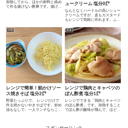
加熱してから、ほかの材料と絡め
ュークリーム 塩分0㌘
て作る揚げない酢豚です。揚げた
なんとなくハードルの高いシュー
り炒めたりしないので...
クリームですが、皮もカスタード
もレンジで気軽に作れます。ふわ
ふわで、たっぷりクリ...
中華
和食
レンジで簡単！餡かけソー
レンジで鶏肉とキャベツの
ス焼きそば 塩分2㌘
ぽん酢煮 塩分1㌘
野菜たっぷりで、 レンジだけで
レンジでできる「鶏肉とキャベツ
作る焼かないやきそばです。炒め
のぽん酢煮」です。加熱すること
油もなしで、一人ランチならこれ
でぽん酢の酸味が飛んで、ほど良
で十分満足できます。...
い酸味でおいしく食べ...
スポンサーリンク