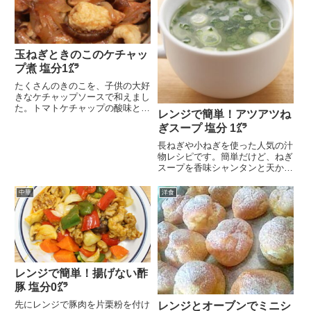
玉ねぎときのこのケチャッ
プ煮 塩分1㌘
たくさんのきのこを、子供の大好
きなケチャップソースで和えまし
た。トマトケチャップの酸味とバ
レンジで簡単！アツアツね
ターの風味が何とも言...
ぎスープ 塩分 1㌘
長ねぎや小ねぎを使った人気の汁
物レシピです。簡単だけど、ねぎ
スープを香味シャンタンと天かす
でコクがあるスープを...
中華
洋食
レンジで簡単！揚げない酢
豚 塩分0㌘
先にレンジで豚肉を片栗粉を付け
レンジとオーブンでミニシ