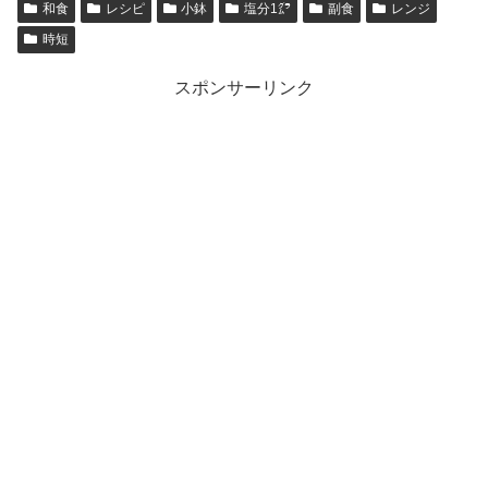
和食
レシピ
小鉢
塩分1㌘
副食
レンジ
時短
スポンサーリンク