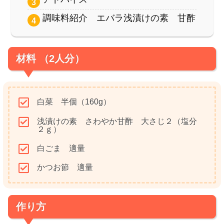
調味料紹介 エバラ浅漬けの素 甘酢
材料 （2人分）
白菜 半個（160g）
浅漬けの素 さわやか甘酢 大さじ２（塩分
２ｇ）
白ごま 適量
かつお節 適量
作り方