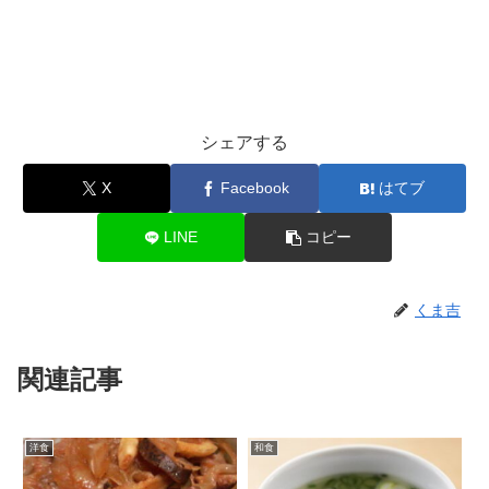
シェアする
X
Facebook
はてブ
LINE
コピー
くま吉
関連記事
洋食
和食