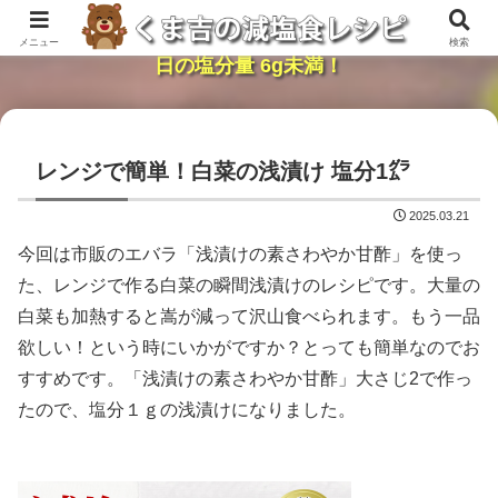
レンジで簡単・時短「くま吉の減塩食レシピ」１
メニュー
検索
日の塩分量 6g未満！
レンジで簡単！白菜の浅漬け 塩分1㌘
2025.03.21
今回は市販のエバラ「浅漬けの素さわやか甘酢」を使っ
た、レンジで作る白菜の瞬間浅漬けのレシピです。大量の
白菜も加熱すると嵩が減って沢山食べられます。もう一品
欲しい！という時にいかがですか？とっても簡単なのでお
すすめです。「浅漬けの素さわやか甘酢」大さじ2で作っ
たので、塩分１ｇの浅漬けになりました。