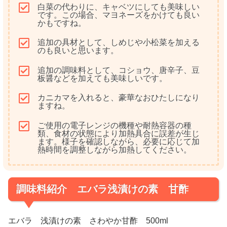
白菜の代わりに、キャベツにしても美味しい
です。この場合、マヨネーズをかけても良い
かもですね。
追加の具材として、しめじや小松菜を加える
のも良いと思います。
追加の調味料として、コショウ、唐辛子、豆
板醤などを加えても美味しいです。
カニカマを入れると、豪華なおひたしになり
ますね。
ご使用の電子レンジの機種や耐熱容器の種
類、食材の状態により加熱具合に誤差が生じ
ます。様子を確認しながら、必要に応じて加
熱時間を調整しながら加熱してください。
調味料紹介 エバラ浅漬けの素 甘酢
エバラ 浅漬けの素 さわやか甘酢 500ml