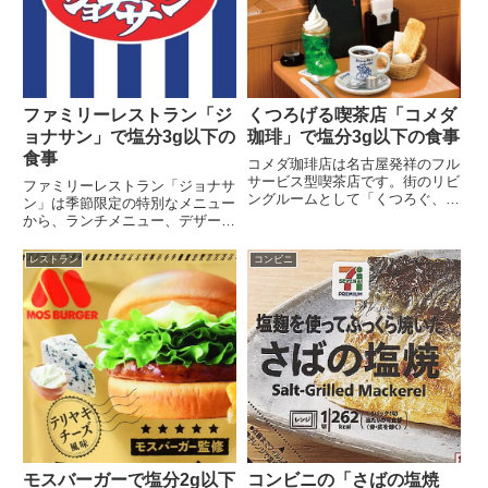
ファミリーレストラン「ジ
くつろげる喫茶店「コメダ
ョナサン」で塩分3g以下の
珈琲」で塩分3g以下の食事
食事
コメダ珈琲店は名古屋発祥のフル
サービス型喫茶店です。街のリビ
ファミリーレストラン「ジョナサ
ングルームとして「くつろぐ、い
ン」は季節限定の特別なメニュー
ちばんいいところ」を...
から、ランチメニュー、デザート
などを取り揃えていま...
レストラン
コンビニ
モスバーガーで塩分2g以下
コンビニの「さばの塩焼