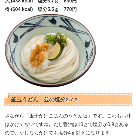
大 (438 kcal) 塩分3.7ｇ 630円
得 (604 kcal) 塩分5.5ｇ 770円
釜玉うどん 並の塩分2.7ｇ
さながら「玉子かけごはんのうどん版」です。これもお汁
はかけてないですね。だし醤油は10ｇで塩分が0.9ｇある
ので、少しならかけても塩分4ｇ以下になります。