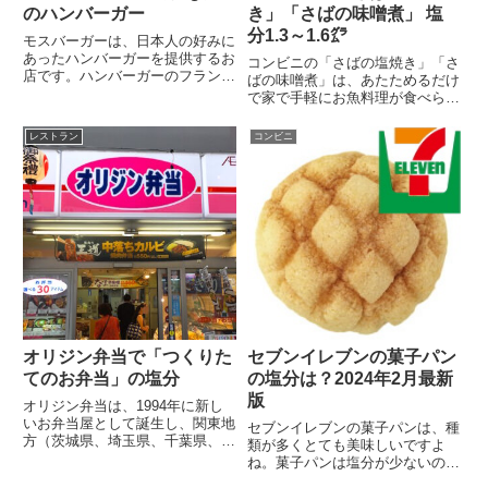
のハンバーガー
き」「さばの味噌煮」 塩
分1.3～1.6㌘
モスバーガーは、日本人の好みに
あったハンバーガーを提供するお
コンビニの「さばの塩焼き」「さ
店です。ハンバーガーのフランチ
ばの味噌煮」は、あたためるだけ
ャイズ店でのシェアは...
で家で手軽にお魚料理が食べられ
るうえに、糖質も少な...
レストラン
コンビニ
オリジン弁当で「つくりた
セブンイレブンの菓子パン
てのお弁当」の塩分
の塩分は？2024年2月最新
版
オリジン弁当は、1994年に新し
いお弁当屋として誕生し、関東地
セブンイレブンの菓子パンは、種
方（茨城県、埼玉県、千葉県、東
類が多くとても美味しいですよ
京都、神奈川県 ）...
ね。菓子パンは塩分が少ないので
減塩には有利ですが、糖...