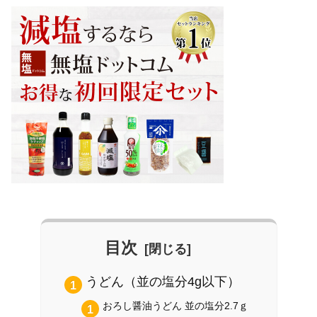
目次
うどん（並の塩分4g以下）
おろし醤油うどん 並の塩分2.7ｇ