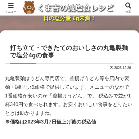
レンジで簡単・時短「くま吉の減塩食レシピ」１
メニュー
検索
日の塩分量 6g未満！
打ち立て・できたてのおいしさの丸亀製麺
で塩分4gの食事
2023.12.26
丸亀製麺はうどん専門店で、釜揚げうどん等を店内で製
麺・調理し低価格で提供しています。メニューのなかで、
1番価格が安いのが「釜揚げうどん」で、 税込みで並が1
杯340円で食べられます。お安くおいしい食事をとりたい
ときは助かりますね。
※価格は2023年3月7日値上げ後の税込値