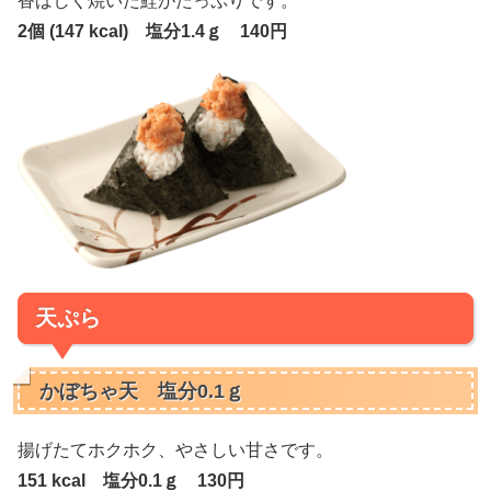
香ばしく焼いた鮭がたっぷりです。
2個 (147 kcal) 塩分1.4ｇ 140円
天ぷら
かぼちゃ天 塩分0.1ｇ
揚げたてホクホク、やさしい甘さです。
151 kcal 塩分0.1ｇ 130円