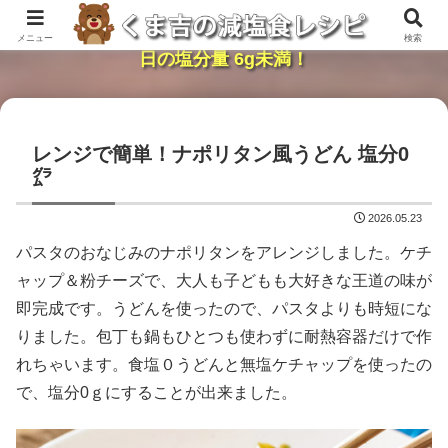
レンジで簡単・時短「くま吉の減塩食レシピ」１
メニュー
検索
日の塩分量 6g未満！
レンジで簡単！ナポリタン風うどん 塩分0
㌘
2026.05.23
パスタのおなじみのナポリタンをアレンジしました。ケチ
ャップ＆粉チーズで、大人も子どもも大好きな王道の味が
即完成です。うどんを使ったので、パスタよりも時短にな
りました。包丁も鍋もひとつも使わずに耐熱容器だけで作
れちゃいます。食塩０うどんと無塩ケチャップを使ったの
で、塩分0ｇにすることが出来ました。