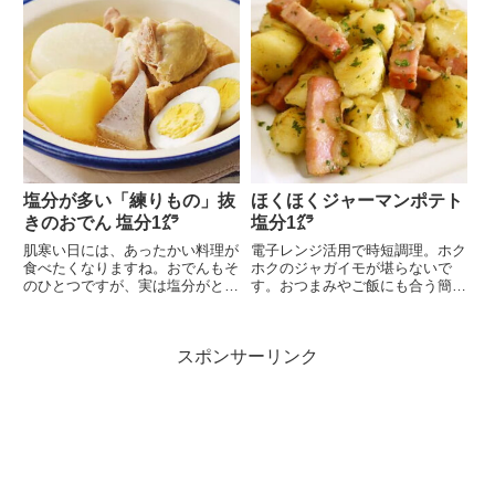
塩分が多い「練りもの」抜
ほくほくジャーマンポテト
きのおでん 塩分1㌘
塩分1㌘
肌寒い日には、あったかい料理が
電子レンジ活用で時短調理。ホク
食べたくなりますね。おでんもそ
ホクのジャガイモが堪らないで
のひとつですが、実は塩分がとて
す。おつまみやご飯にも合う簡単
も多い料理です。とく...
なジャーマンポテトで美...
スポンサーリンク