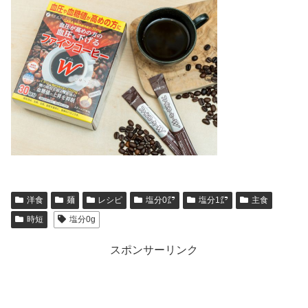
洋食
麺
レシピ
塩分0㌘
塩分1㌘
主食
時短
塩分0g
スポンサーリンク