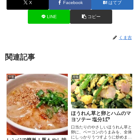
X
Facebook
はてブ
LINE
コピー
くま吉
関連記事
中華
和食
ほうれん草と卵とハムのマ
ヨソテー 塩分1㌘
口当たりのやさしいほうれん草と
卵に、ベーコンのうまみを、全体
にしっかりうつすように炒めまし