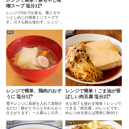
レンジで簡単！豚もやし味
た。炒り玉子を作る時...
噌スープ 塩分1㌘
レンジで5分で出来る、豚とモヤ
シとしめじの簡単ミソスープで
す。ガスも鍋も使わず、レンジと
耐熱ボウルだけで料理が...
和食
和食
レンジで簡単、鶏肉のおぞ
レンジで簡単！ごま油が香
うに 塩分1㌘
ばしい肉豆腐 塩分2㌘
電子レンジに具材を入れて加熱す
火も包丁も使わず簡単！レンジで
るだけ！餅がとろりとやわらかく
できる「肉豆腐」のレシピです。
仕上がります。一人暮らしの方に
めんつゆを使えば簡単に味付けが
もおすすめのお手軽お...
できます。仕上げにご...
和食
洋食