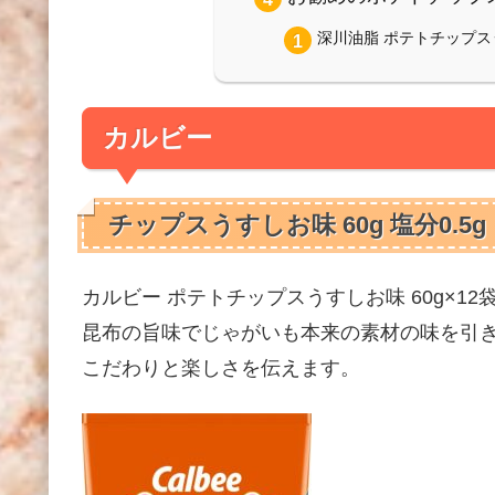
深川油脂 ポテトチップスうす
カルビー
チップスうすしお味 60g 塩分0.5g
カルビー ポテトチップスうすしお味 60g×12袋 アマ
昆布の旨味でじゃがいも本来の素材の味を引
こだわりと楽しさを伝えます。