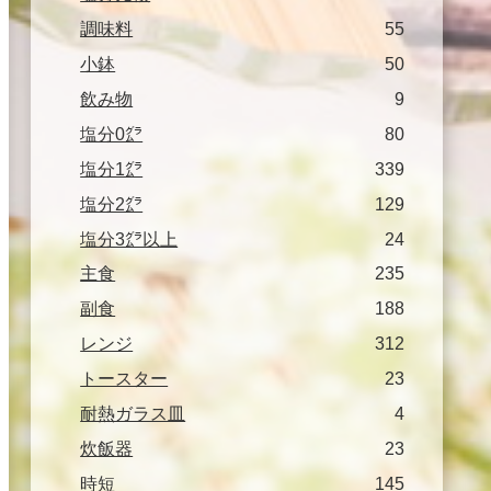
調味料
55
小鉢
50
飲み物
9
塩分0㌘
80
塩分1㌘
339
塩分2㌘
129
塩分3㌘以上
24
主食
235
副食
188
レンジ
312
トースター
23
耐熱ガラス皿
4
炊飯器
23
時短
145