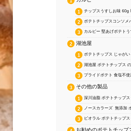
チップスうすしお味 60g 塩
ポテトチップスコンソメパンチ
カルビー 堅あげポテトうすし
湖池屋
ポテトチップス じゃがいもと
湖池屋 ポテトチップス のり塩
プライドポテト 食塩不使用6
その他の製品
深川油脂 ポテトチップスうす
ノースカラーズ 無添加 ポ
ビオラル ポテトチップスう
お勧めのポテトチップ