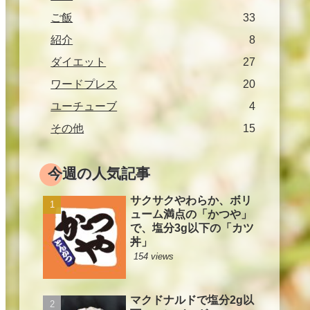
ご飯
33
紹介
8
ダイエット
27
ワードプレス
20
ユーチューブ
4
その他
15
今週の人気記事
サクサクやわらか、ボリ
ューム満点の「かつや」
で、塩分3g以下の「カツ
丼」
154 views
マクドナルドで塩分2g以