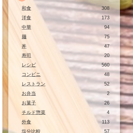
和食
308
洋食
173
中華
94
麺
75
丼
47
寿司
20
レシピ
560
コンビニ
48
レストラン
52
お弁当
2
お菓子
26
チルド惣菜
4
外食
113
塩分比較
57