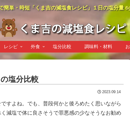
で簡単・時短「くま吉の減塩食レシピ」１日の塩分量 6
レシピ
外食
塩分比較
調味料・材料
お
の塩分比較
2023.09.14
せですよね。でも、普段何かと後ろめたく思いながら
べく減塩で体に良さそうで罪悪感の少なそうなお勧め