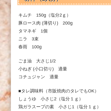
キムチ 150g（塩分2ｇ）
豚ロース肉 (薄切り) 200g
タマネギ 1個
ニラ 3束
春雨 100g
ごま油 大さじ1/2
小ねぎ (小口切り) 適量
コチュジャン 適量
■タレ調味料（市販焼肉のタレでもOK）
しょうゆ 小さじ2（塩分１ｇ）
鶏ガラスープの素 小さじ1（塩分１ｇ）