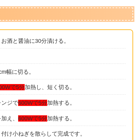
お酒と醤油に30分漬ける。
cm幅に切る。
00Wで5分
加熱し、短く切る。
レンジで
600Wで5分
加熱する。
を加え、
600Wで5分
加熱する。
り付け小ねぎを散らして完成です。