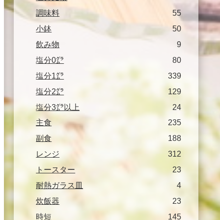
調味料
55
小鉢
50
飲み物
9
塩分0㌘
80
塩分1㌘
339
塩分2㌘
129
塩分3㌘以上
24
主食
235
副食
188
レンジ
312
トースター
23
耐熱ガラス皿
4
炊飯器
23
時短
145