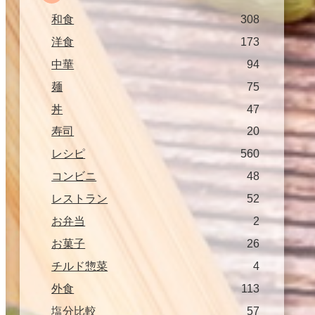
和食
308
洋食
173
中華
94
麺
75
丼
47
寿司
20
レシピ
560
コンビニ
48
レストラン
52
お弁当
2
お菓子
26
チルド惣菜
4
外食
113
塩分比較
57