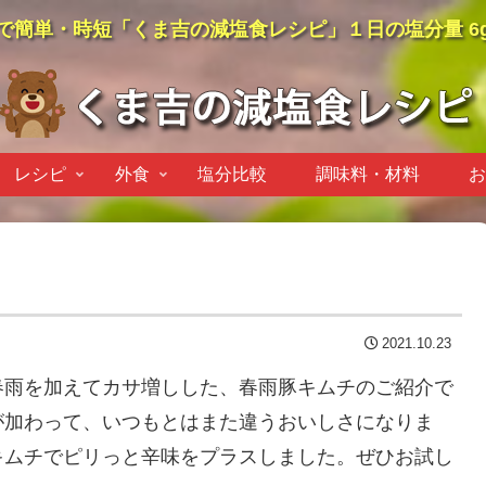
で簡単・時短「くま吉の減塩食レシピ」１日の塩分量 6
レシピ
外食
塩分比較
調味料・材料
お
2021.10.23
春雨を加えてカサ増しした、春雨豚キムチのご紹介で
が加わって、いつもとはまた違うおいしさになりま
キムチでピリっと辛味をプラスしました。ぜひお試し