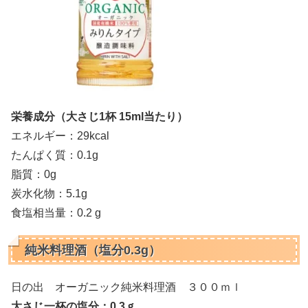
栄養成分（大さじ1杯 15ml当たり）
エネルギー：29kcal
たんぱく質：0.1g
脂質：0g
炭水化物：5.1g
食塩相当量：0.2 g
純米料理酒（塩分0.3g）
日の出 オーガニック純米料理酒 ３００ｍｌ
大さじ一杯の塩分：0.3ｇ