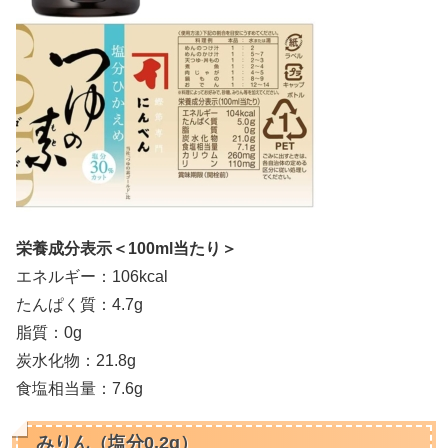
栄養成分表示＜100ml当たり＞
エネルギー：106kcal
たんぱく質：4.7g
脂質：0g
炭水化物：21.8g
食塩相当量：7.6g
みりん（塩分0.2g）