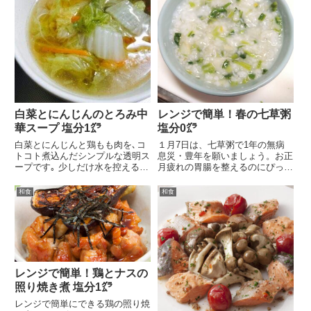
白菜とにんじんのとろみ中
レンジで簡単！春の七草粥
華スープ 塩分1㌘
塩分0㌘
白菜とにんじんと鶏もも肉を､コ
１月7日は、七草粥で1年の無病
トコト煮込んだシンプルな透明ス
息災・豊年を願いましょう。お正
ープです｡ 少しだけ水を控えるこ
月疲れの胃腸を整えるのにぴった
とでお野菜からの水...
りです。今回は時短の...
和食
和食
レンジで簡単！鶏とナスの
照り焼き煮 塩分1㌘
レンジで簡単にできる鶏の照り焼