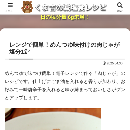
レンジで簡単・時短「くま吉の減塩食レシピ」１
メニュー
検索
日の塩分量 6g未満！
レンジで簡単！めんつゆ味付けの肉じゃが
塩分1㌘
2025.04.30
めんつゆで味つけ簡単！電子レンジで作る「肉じゃが」の
レシピです。仕上げにごま油を入れると香りが加わり、お
好みで一味唐辛子を入れると味が締まっておいしさがグン
とアップします。