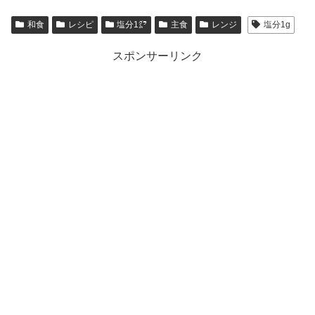
和食
レシピ
塩分1㌘
主食
レンジ
塩分1g
スポンサーリンク