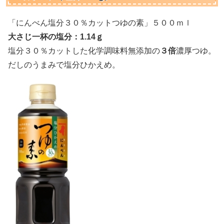
「にんべん塩分３０％カットつゆの素」５００ｍｌ
大さじ一杯の塩分：1.14ｇ
塩分３０％カットした化学調味料無添加の
３倍
濃厚つゆ。
だしのうまみで塩分ひかえめ。