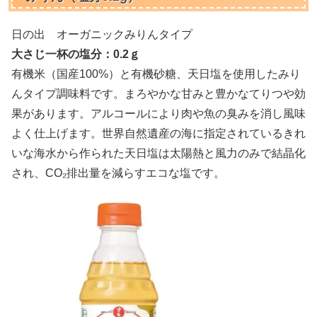
日の出 オーガニックみりんタイプ
大さじ一杯の塩分：0.2ｇ
有機米（国産100%）と有機砂糖、天日塩を使用したみり
んタイプ調味料です。まろやかな甘みと豊かなてりつや効
果があります。アルコールにより肉や魚の臭みを消し風味
よく仕上げます。世界自然遺産の海に指定されているきれ
いな海水から作られた天日塩は太陽熱と風力のみで結晶化
され、CO₂排出量を減らすエコな塩です。