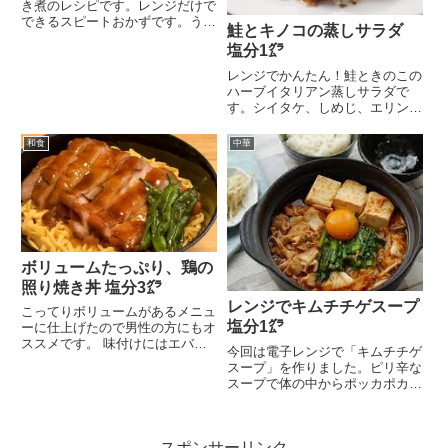
き煮のレシピです。レンジだけで
できるスピートおかずです。うな
鮭とキノコの蒸しサラダ
ぎの蒲焼ダレのような...
塩分1㌘
レンジでかんたん！鮭ときのこの
ハーブイタリアン蒸しサラダで
す。シイタケ、しめじ、エリンギ
を使ったかんたんレシピ...
和食
中華
ボリュームたっぷり、鶏の
照り焼き丼 塩分3㌘
レンジでキムチチゲスープ
こってりボリュームがあるメニュ
塩分1㌘
ーに仕上げたので男性の方にもオ
ススメです。 味付けにはエバラ
今回は電子レンジで「キムチチゲ
焼肉のタレを使いまし...
スープ」を作りました。ピリ辛な
スープで体の中からポッカポカに
なります。豚肉の旨味...
スポンサーリンク