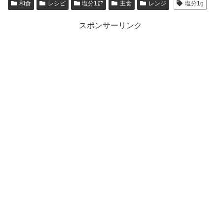
和食
レシピ
塩分1㌘
主食
レンジ
塩分1g
スポンサーリンク