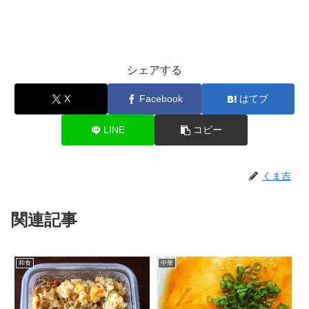
シェアする
X
Facebook
はてブ
LINE
コピー
くま吉
関連記事
和食
中華