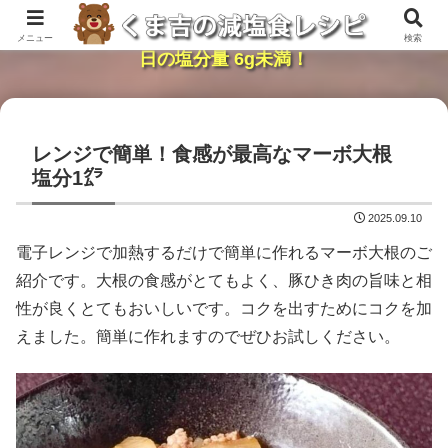
レンジで簡単・時短「くま吉の減塩食レシピ」１
メニュー
検索
日の塩分量 6g未満！
レンジで簡単！食感が最高なマーボ大根
塩分1㌘
2025.09.10
電子レンジで加熱するだけで簡単に作れるマーボ大根のご
紹介です。大根の食感がとてもよく、豚ひき肉の旨味と相
性が良くとてもおいしいです。コクを出すためにコクを加
えました。簡単に作れますのでぜひお試しください。