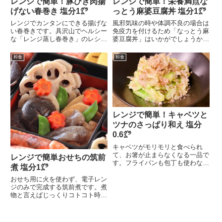
レンジで簡単！豚ひき肉揚
レンジで簡単！栄養満点な
げない春巻き 塩分1㌘
っとう麻婆豆腐丼 塩分1㌘
レンジでカンタンにできる揚げな
風邪気味の時や体調不良の場合は
い春巻きです。具沢山でヘルシー
免疫力を付けるため「なっとう麻
な「レンジ蒸し春巻き」のレシピ
婆豆腐丼」はいかがでしょうか。
を紹介します。豚ひき...
なっとうとお豆腐とひ...
和食
和食
レンジで簡単！キャベツと
ツナのさっぱり和え 塩分
0.6㌘
キャベツがモリモリと食べられ
て、お箸が止まらなくなる一品で
レンジで簡単おせちの筑前
す。フライパンも包丁も使わない
煮 塩分1㌘
ので、楽して一品増やせ...
おせち用に火を使わず、電子レン
ジのみで完成する筑前煮です。煮
物と言えばじっくりコトコト時間
がかかるイメージです...