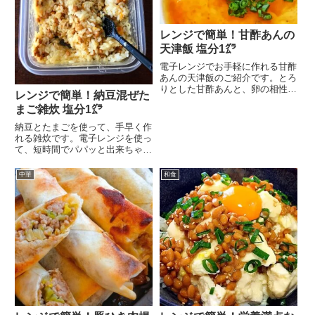
レンジで簡単！甘酢あんの
天津飯 塩分1㌘
電子レンジでお手軽に作れる甘酢
あんの天津飯のご紹介です。とろ
りとした甘酢あんと、卵の相性が
レンジで簡単！納豆混ぜた
ぴったりの一品です。...
まご雑炊 塩分1㌘
納豆とたまごを使って、手早く作
れる雑炊です。電子レンジを使っ
て、短時間でパパッと出来ちゃい
ます。ネバネバシャキ...
中華
和食