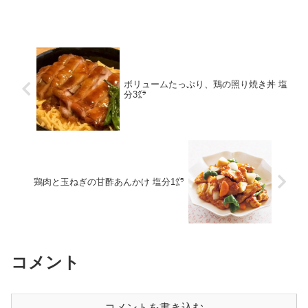
ボリュームたっぷり、鶏の照り焼き丼 塩
分3㌘
鶏肉と玉ねぎの甘酢あんかけ 塩分1㌘
コメント
コメントを書き込む