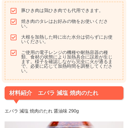
豚ひき肉は鶏ひき肉でも代用できます。
焼き肉のタレはお好みの物をお使いくださ
い。
大根を加熱した時に出た水分は切らずにお使
いください。
ご使用の電子レンジの機種や耐熱容器の種
類、食材の状態により加熱具合に誤差が生じ
ます。様子を確認しながら完全に火が通るま
で、必要に応じて加熱時間を調整してくださ
い。
材料紹介 エバラ 減塩 焼肉のたれ
エバラ 減塩 焼肉のたれ 醤油味 290g