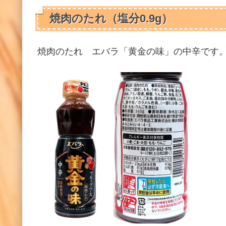
焼肉のたれ（塩分0.9g）
焼肉のたれ エバラ「黄金の味」の中辛です。480