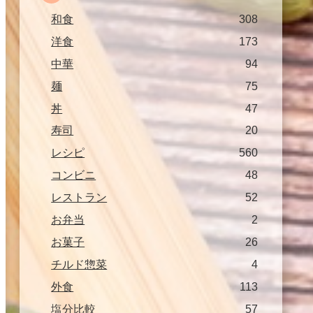
和食
308
洋食
173
中華
94
麺
75
丼
47
寿司
20
レシピ
560
コンビニ
48
レストラン
52
お弁当
2
お菓子
26
チルド惣菜
4
外食
113
塩分比較
57