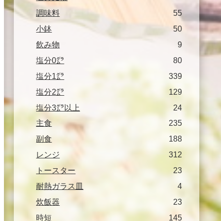
調味料
55
小鉢
50
飲み物
9
塩分0㌘
80
塩分1㌘
339
塩分2㌘
129
塩分3㌘以上
24
主食
235
副食
188
レンジ
312
トースター
23
耐熱ガラス皿
4
炊飯器
23
時短
145