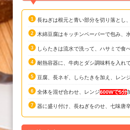
長ねぎは根元と青い部分を切り落とし、
木綿豆腐はキッチンペーパーで包み、水
しらたきは流水で洗って、ハサミで食
耐熱容器に、牛肉とダシ調味料を入れ
豆腐、長ネギ、しらたきを加え、レン
全体を混ぜ合わせ、レンジ
600Wで5分
器に盛り付け、長ねぎをのせ、七味唐