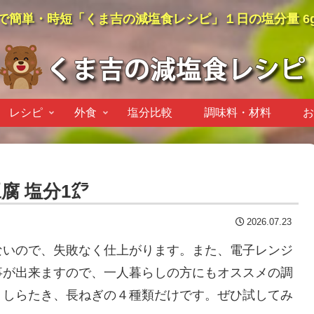
で簡単・時短「くま吉の減塩食レシピ」１日の塩分量 6
レシピ
外食
塩分比較
調味料・材料
お
腐 塩分1㌘
2026.07.23
ないので、失敗なく仕上がります。また、電子レンジ
事が出来ますので、一人暮らしの方にもオススメの調
、しらたき、長ねぎの４種類だけです。ぜひ試してみ