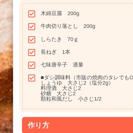
木綿豆腐 200g
牛肉切り落とし 200g
しらたき 70ｇ
長ねぎ 1本
七味唐辛子 適量
■ダシ調味料（市販の焼肉のタレでもO
しょうゆ 大さじ2（塩分2g）
料理酒 大さじ2
砂糖 大さじ2
顆粒和風だし 小さじ1/2
作り方