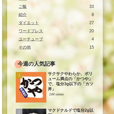
ご飯
33
紹介
8
ダイエット
27
ワードプレス
20
ユーチューブ
4
その他
15
今週の人気記事
サクサクやわらか、ボリ
ューム満点の「かつや」
で、塩分3g以下の「カツ
丼」
144 views
マクドナルドで塩分2g以