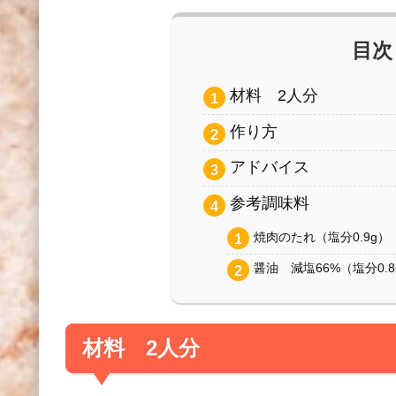
目次
材料 2人分
作り方
アドバイス
参考調味料
焼肉のたれ（塩分0.9g）
醤油 減塩66%（塩分0.8
材料 2人分