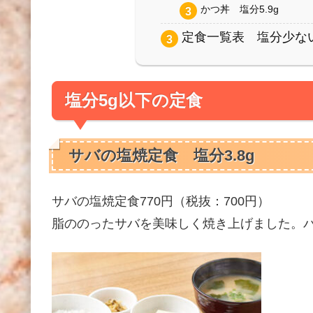
かつ丼 塩分5.9g
定食一覧表 塩分少な
塩分5g以下の定食
サバの塩焼定食 塩分3.8g
サバの塩焼定食770円（税抜：700円）
脂ののったサバを美味しく焼き上げました。