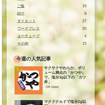
ご飯
33
紹介
8
ダイエット
27
ワードプレス
20
ユーチューブ
4
その他
15
今週の人気記事
サクサクやわらか、ボリ
ューム満点の「かつや」
で、塩分3g以下の「カツ
丼」
190 views
マクドナルドで塩分2g以