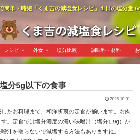
で簡単・時短「くま吉の減塩食レシピ」１日の塩分量 6
レシピ
外食
塩分比較
調味料・材料
お
塩分5g以下の食事
2023.10.01
識したお料理まで、和洋折衷の定食が揃います。お肉
す。定食では塩分濃度の濃い味噌汁（塩分1.9g）が
味噌汁を取らないで減塩する方法もありますね。