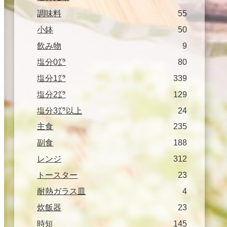
調味料
55
小鉢
50
飲み物
9
塩分0㌘
80
塩分1㌘
339
塩分2㌘
129
塩分3㌘以上
24
主食
235
副食
188
レンジ
312
トースター
23
耐熱ガラス皿
4
炊飯器
23
時短
145