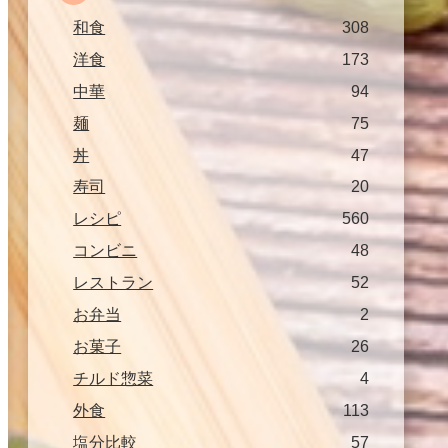
和食
308
洋食
173
中華
94
麺
75
丼
47
寿司
20
レシピ
560
コンビニ
48
レストラン
52
お弁当
2
お菓子
26
チルド惣菜
4
外食
113
塩分比較
57