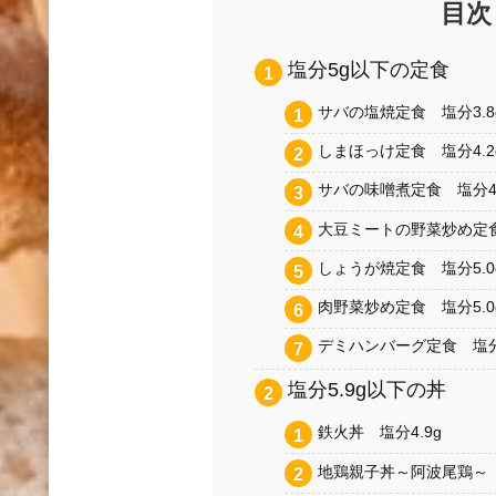
目次
塩分5g以下の定食
サバの塩焼定食 塩分3.8
しまほっけ定食 塩分4.2
サバの味噌煮定食 塩分4.
大豆ミートの野菜炒め定食
しょうが焼定食 塩分5.0
肉野菜炒め定食 塩分5.0
デミハンバーグ定食 塩分5
塩分5.9g以下の丼
鉄火丼 塩分4.9g
地鶏親子丼～阿波尾鶏～ 