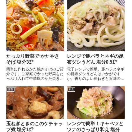
たっぷり野菜で かたやき
レンジで豚バラとネギの昆
そば 塩分3㌘
布ダシうどん 塩分0.5㌘
簡単に作れるかた焼きそばのご紹
電子レンジで簡単、豚バラとネギ
介です。ご家庭で余った野菜をた
の昆布ダシうどんはいかがです
っぷり入れて中華風のかた焼きそ
か。香りのよい長ねぎと旨味のあ
ばはいかがでしょうか...
る豚バラ肉に、昆布ダシ...
洋食
和食
玉ねぎときのこのケチャッ
レンジで簡単！キャベツと
プ煮 塩分1㌘
ツナのさっぱり和え 塩分