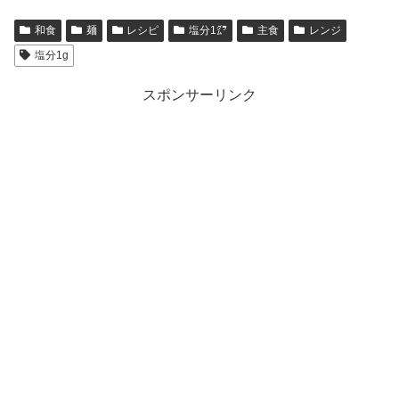
和食
麺
レシピ
塩分1㌘
主食
レンジ
塩分1g
スポンサーリンク