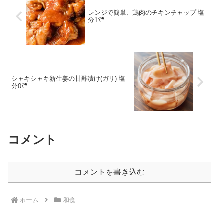
レンジで簡単、鶏肉のチキンチャップ 塩
分1㌘
シャキシャキ新生姜の甘酢漬け(ガリ) 塩
分0㌘
コメント
コメントを書き込む
ホーム
和食