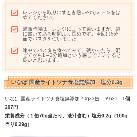
レンジから取り出すとき熱いのでミトンをは
めてください。
過熱時間は、レンジによって違いますが、袋
に書いてある時間より長めです。今回は5分
茹でパスタを使いました。
途中でパスタを食べてみて、硬かったら、混
ぜてから1～2分追加という感じでチンすると
良いと思います。
いなば 国産ライトツナ食塩無添加 塩分0.3g
いなば 国産ライトツナ食塩無添加 70g×3缶 ￥621
1個
207円
栄養成分（１缶70g当たり、液汁含む）塩分0.2g（100g
当り0.29g）