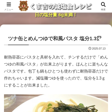
レンジで簡単・時短「くま吉の減塩食レシピ」１
メニュー
検索
日の塩分量 6g未満！
ツナ缶とめんつゆで和風パスタ 塩分1.3㌘
2025.07.13
耐熱容器にパスタと具材を入れて、チンするだけで「めん
つゆの和風パスタ」が出来上がります。ほんとに楽ちんな
パスタです。包丁も鍋もひとつも使わずに耐熱容器だけで
作れちゃいます。減塩麺つゆを使ったので、塩分を1.3ｇ
にすることが出来ました。