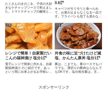
0.6㌘
たくさんのきのこを、子供の大好
きなケチャップソースで和えまし
キャベツがモリモリと食べられ
た。トマトケチャップの酸味とバ
て、お箸が止まらなくなる一品で
ターの風味が何とも言...
す。フライパンも包丁も使わない
ので、楽して一品増やせ...
和食
和食
レンジで簡単！自家製だい
外食の味に近づけたけど減
こんの福神漬け 塩分1㌘
塩、かんたん豚丼 塩分1㌘
電子レンジで簡単に作れる、自家
豚は、こまでも、豚ロースでもバ
製福神漬け のご紹介です。あっ
ラでも、薄切りの豚肉ならなんで
という間に出来上がるお手軽レシ
もOKです。塩分相当量は、主に
ピですよ。ごはんのお...
減塩だし醤油の１㌘（...
スポンサーリンク