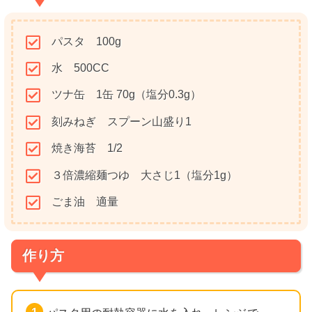
パスタ 100g
水 500CC
ツナ缶
1缶 70g（塩分0.3g）
刻みねぎ スプーン山盛り1
焼き海苔 1/2
３倍濃縮麺つゆ 大さじ1（塩分1g）
ごま油 適量
作り方