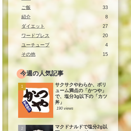
ご飯
33
紹介
8
ダイエット
27
ワードプレス
20
ユーチューブ
4
その他
15
今週の人気記事
サクサクやわらか、ボリ
ューム満点の「かつや」
で、塩分3g以下の「カツ
丼」
190 views
マクドナルドで塩分2g以