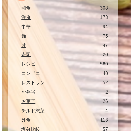
和食
308
洋食
173
中華
94
麺
75
丼
47
寿司
20
レシピ
560
コンビニ
48
レストラン
52
お弁当
2
お菓子
26
チルド惣菜
4
外食
113
塩分比較
57