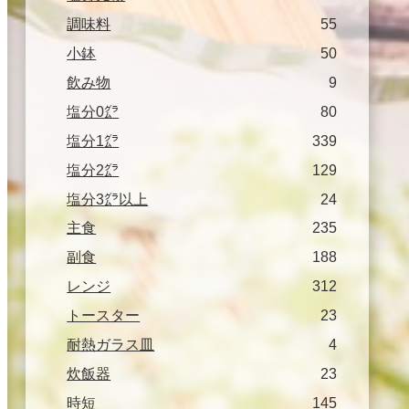
調味料
55
小鉢
50
飲み物
9
塩分0㌘
80
塩分1㌘
339
塩分2㌘
129
塩分3㌘以上
24
主食
235
副食
188
レンジ
312
トースター
23
耐熱ガラス皿
4
炊飯器
23
時短
145