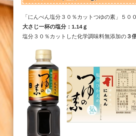
「にんべん塩分３０％カットつゆの素」５０
大さじ一杯の塩分：1.14ｇ
塩分３０％カットした化学調味料無添加の
３