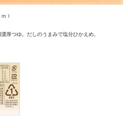
０ｍｌ
倍
濃厚つゆ。だしのうまみで塩分ひかえめ。