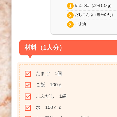
めんつゆ（塩分1.14g）
だしこんぶ（塩分0.6g）
ごま油
材料（1人分）
たまご 1個
ご飯 100ｇ
こぶだし 1袋
水 100ｃｃ