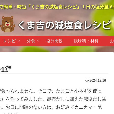
で簡単・時短「くま吉の減塩食レシピ」１日の塩分量 6
レシピ
外食
塩分比較
調味料・材料
お
1㌘
2024.12.16
が食べられません。そこで、たまごと小ネギを使っ
炊）を作ってみました。昆布だしに加えた減塩だし醤
す。お口に問題のない方は、お好みでカニカマ・昆