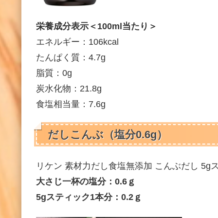
栄養成分表示＜100ml当たり＞
エネルギー：106kcal
たんぱく質：4.7g
脂質：0g
炭水化物：21.8g
食塩相当量：7.6g
だしこんぶ（塩分0.6g）
リケン 素材力だし食塩無添加 こんぶだし 5gス
大さじ一杯の塩分：0.6ｇ
5gスティック1本分：0.2ｇ