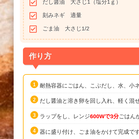
だし醤油 大さじ1（塩分1ｇ）
刻みネギ 適量
ごま油 大さじ1/2
作り方
耐熱容器にごはん、こぶだし、水、小
だし醤油と溶き卵を回し入れ、軽く混
ラップをし、レンジ
600Wで3分
ごはん
器に盛り付け、ごま油をかけて完成で