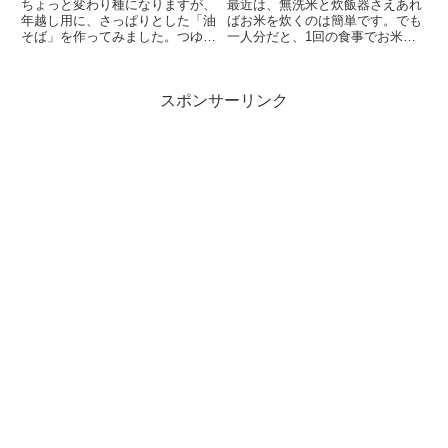
ちょっと変わり種になりますが、
最近は、無洗米と炊飯器さえあれ
年越し用に、さっぱりとした「油
ばお米を炊くのは簡単です。でも
そば」を作ってみました。つゆは
一人分だと、1回の食事でお米の
減塩の麺つゆ、ごま油...
量は0.5～1合ぐら...
スポンサーリンク