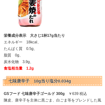
栄養成分表示 大さじ1杯17g当たり
エネルギー 18kcal、
たんぱく質 0.5g、
脂質 0g、
炭水化物 3.9g、
食塩相当量 1.2g
七味唐辛子 10g当り塩分0.034g
GSフード 七味唐辛子ゴールド 300g
￥639 税込
陳皮、唐辛子を主体に黒ごま、白ごま等をブレンドした風