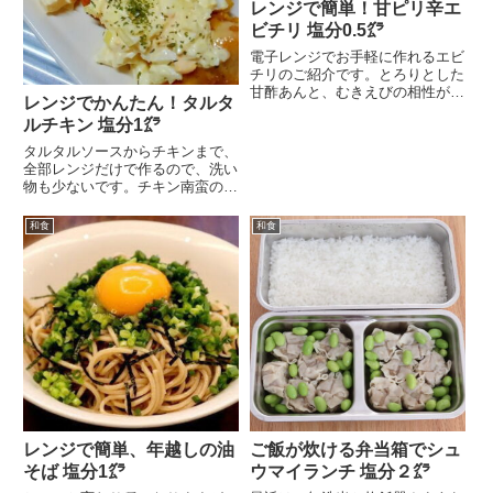
レンジで簡単！甘ピリ辛エ
ビチリ 塩分0.5㌘
電子レンジでお手軽に作れるエビ
チリのご紹介です。とろりとした
甘酢あんと、むきえびの相性がぴ
レンジでかんたん！タルタ
ったりの一品です。耐...
ルチキン 塩分1㌘
タルタルソースからチキンまで、
全部レンジだけで作るので、洗い
物も少ないです。チキン南蛮の衣
とはちょっと違うけれ...
和食
和食
レンジで簡単、年越しの油
ご飯が炊ける弁当箱でシュ
そば 塩分1㌘
ウマイランチ 塩分２㌘