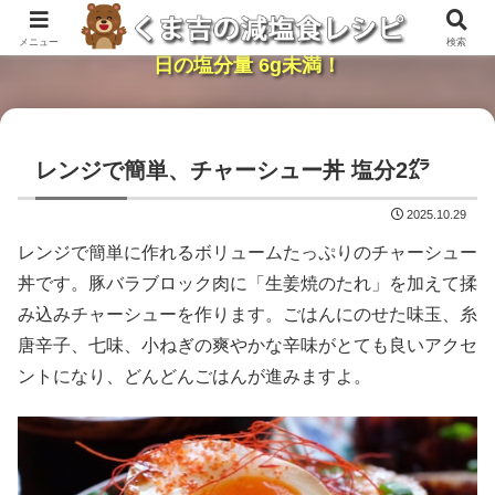
レンジで簡単・時短「くま吉の減塩食レシピ」１
メニュー
検索
日の塩分量 6g未満！
レンジで簡単、チャーシュー丼 塩分2㌘
2025.10.29
レンジで簡単に作れるボリュームたっぷりのチャーシュー
丼です。豚バラブロック肉に「生姜焼のたれ」を加えて揉
み込みチャーシューを作ります。ごはんにのせた味玉、糸
唐辛子、七味、小ねぎの爽やかな辛味がとても良いアクセ
ントになり、どんどんごはんが進みますよ。