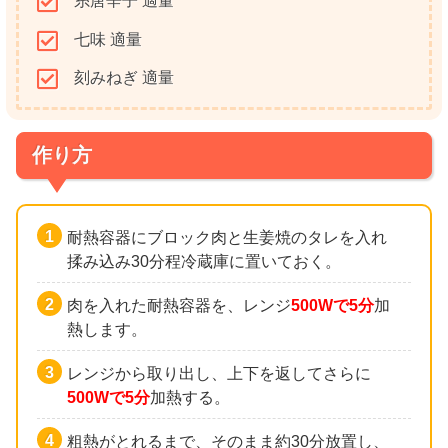
糸唐辛子 適量
七味 適量
刻みねぎ 適量
作り方
耐熱容器にブロック肉と生姜焼のタレを入れ
揉み込み30分程冷蔵庫に置いておく。
肉を入れた耐熱容器を、レンジ
500Wで5分
加
熱します。
レンジから取り出し、上下を返してさらに
500Wで5分
加熱する。
粗熱がとれるまで、そのまま約30分放置し、