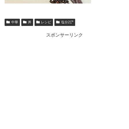
中華
丼
レシピ
塩分2㌘
スポンサーリンク