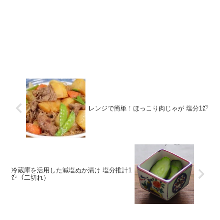
レンジで簡単！ほっこり肉じゃが 塩分1㌘
冷蔵庫を活用した減塩ぬか漬け 塩分推計1
㌘（二切れ）