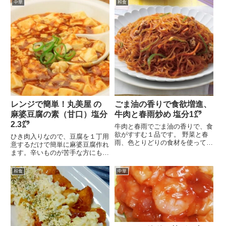
中華
和食
レンジで簡単！丸美屋 の
ごま油の香りで食欲増進、
麻婆豆腐の素（甘口）塩分
牛肉と春雨炒め 塩分1㌘
2.3㌘
牛肉と春雨でごま油の香りで、食
欲がすすむ１品です。 野菜と春
ひき肉入りなので、豆腐を１丁用
雨、色とりどりの食材を使って、
意するだけで簡単に麻婆豆腐作れ
鮮やかに仕上げました...
ます。辛いものが苦手な方にも安
心の甘口です。スーパ...
和食
中華