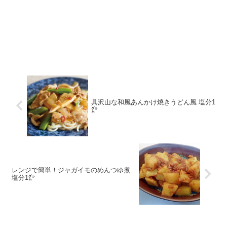
具沢山な和風あんかけ焼きうどん風 塩分1
㌘
レンジで簡単！ジャガイモのめんつゆ煮
塩分1㌘