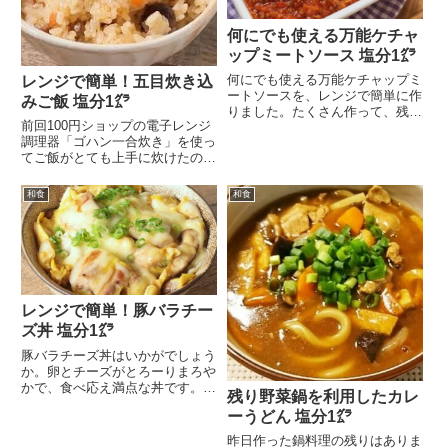
何にでも使える万能ケチャ
ップミートソース 塩分1㌘
何にでも使える万能ケチャップミ
レンジで簡単！五目炊き込
ートソースを、レンジで簡単に作
みご飯 塩分1㌘
りました。たくさん作って、残り
前回100円ショップの電子レンジ
を冷凍しておくと便利...
調理器「ゴハン一合炊き」を使っ
てご飯がとても上手に炊けたの
で、今度は五目炊き込...
和食
和食
レンジで簡単！豚バラチー
ズ丼 塩分1㌘
豚バラチーズ丼はいかがでしょう
か。卵とチーズがとろーりまろや
かで、食べ応え満点な丼です。簡
残り野菜鍋を利用したカレ
単に作れるので、時間...
ーうどん 塩分1㌘
昨日作った鍋料理の残りはありま