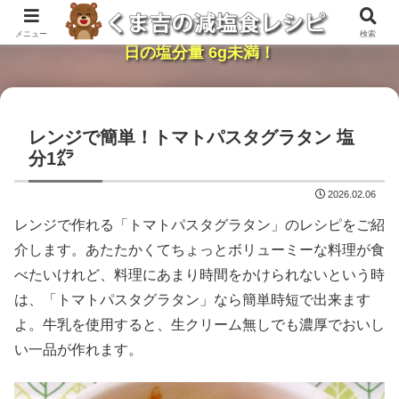
レンジで簡単・時短「くま吉の減塩食レシピ」１
メニュー
検索
日の塩分量 6g未満！
レンジで簡単！トマトパスタグラタン 塩
分1㌘
2026.02.06
レンジで作れる「トマトパスタグラタン」のレシピをご紹
介します。あたたかくてちょっとボリューミーな料理が食
べたいけれど、料理にあまり時間をかけられないという時
は、「トマトパスタグラタン」なら簡単時短で出来ます
よ。牛乳を使用すると、生クリーム無しでも濃厚でおいし
い一品が作れます。