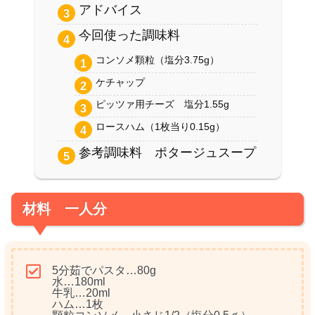
アドバイス
今回使った調味料
コンソメ顆粒（塩分3.75g）
ケチャップ
ピッツァ用チーズ 塩分1.55g
ロースハム（1枚当り0.15g）
参考調味料 ポタージュスープ
材料 一人分
5分茹でパスタ…80g
水…180ml
牛乳…20ml
ハム…1枚