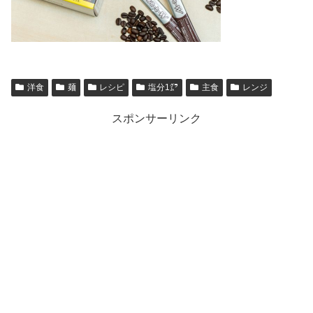
洋食
麺
レシピ
塩分1㌘
主食
レンジ
スポンサーリンク