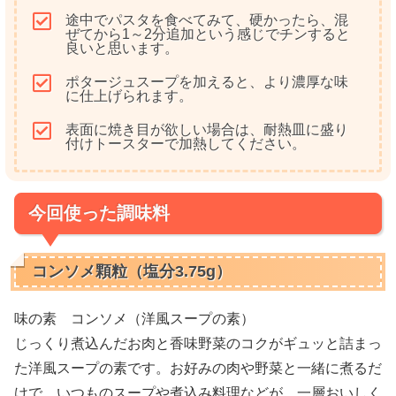
途中でパスタを食べてみて、硬かったら、混
ぜてから1～2分追加という感じでチンすると
良いと思います。
ポタージュスープを加えると、より濃厚な味
に仕上げられます。
表面に焼き目が欲しい場合は、耐熱皿に盛り
付けトースターで加熱してください。
今回使った調味料
コンソメ顆粒（塩分3.75g）
味の素 コンソメ（洋風スープの素）
じっくり煮込んだお肉と香味野菜のコクがギュッと詰まっ
た洋風スープの素です。お好みの肉や野菜と一緒に煮るだ
けで、いつものスープや煮込み料理などが、一層おいしく