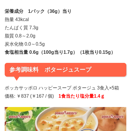
栄養成分 1パック（36g）当り
熱量 43kcal
たんぱく質 7.3g
脂質 0.8～2.0g
炭水化物 0.0～0.5g
食塩相当量 0.6g（100g当り1.7g）（1枚当り0.15g）
参考調味料 ポタージュスープ
ポッカサッポロ ハッピースープ ポタージュ 3食入×5箱
価格: ￥837 (￥167 / 個)
1食当たり塩分量1.4ｇ