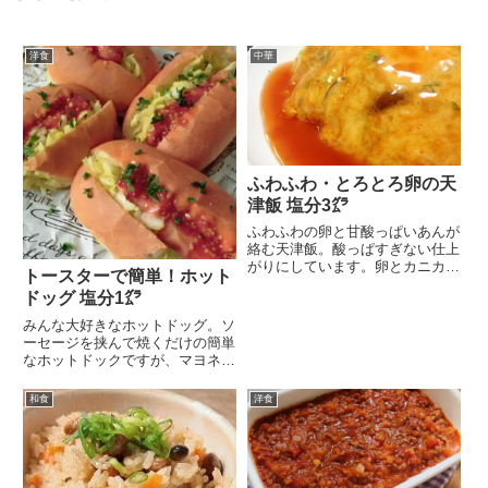
洋食
中華
ふわふわ・とろとろ卵の天
津飯 塩分3㌘
ふわふわの卵と甘酸っぱいあんが
絡む天津飯。酸っぱすぎない仕上
がりにしています。卵とカニカマ
トースターで簡単！ホット
があればできるから、...
ドッグ 塩分1㌘
みんな大好きなホットドッグ。ソ
ーセージを挟んで焼くだけの簡単
なホットドックですが、マヨネー
ズ、ケチャップ、マス...
和食
洋食