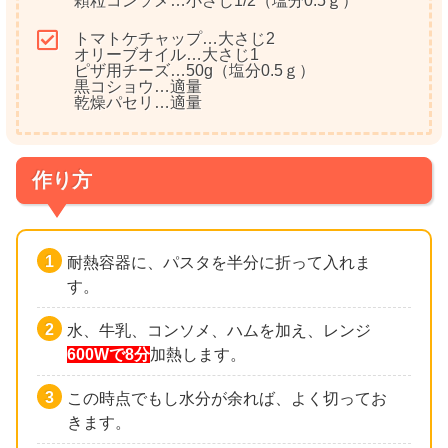
顆粒コンソメ…小さじ1/2（塩分0.5ｇ）
トマトケチャップ…大さじ2
オリーブオイル…大さじ1
ピザ用チーズ…50g（塩分0.5ｇ）
黒コショウ…適量
乾燥パセリ…適量
作り方
耐熱容器に、パスタを半分に折って入れま
す。
水、牛乳、コンソメ、ハムを加え、レンジ
600Wで8分
加熱します。
この時点でもし水分が余れば、よく切ってお
きます。