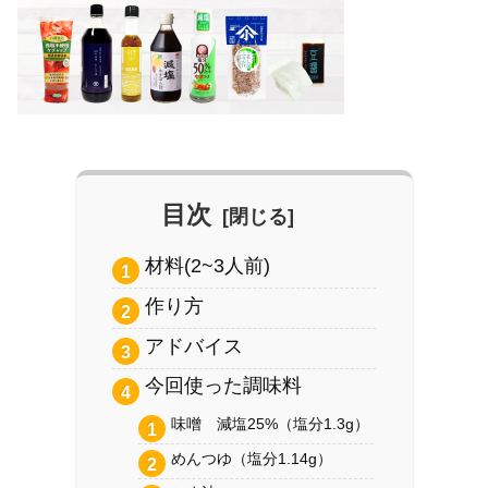
目次
材料(2~3人前)
作り方
アドバイス
今回使った調味料
味噌 減塩25%（塩分1.3g）
めんつゆ（塩分1.14g）