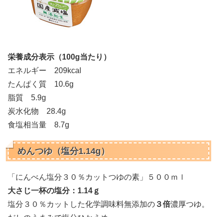
栄養成分表示（100g当たり）
エネルギー 209kcal
たんぱく質 10.6g
脂質 5.9g
炭水化物 28.4g
食塩相当量 8.7g
めんつゆ（塩分1.14g）
「にんべん塩分３０％カットつゆの素」５００ｍｌ
大さじ一杯の塩分：1.14ｇ
塩分３０％カットした化学調味料無添加の
３倍
濃厚つゆ。