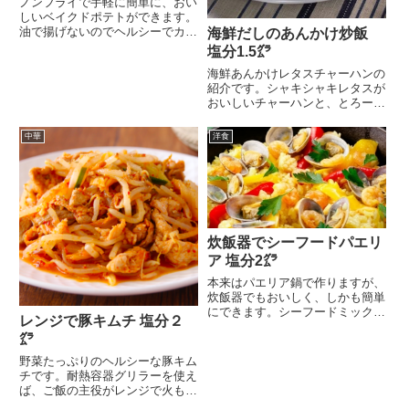
ノンフライで手軽に簡単に、おい
しいベイクドポテトができます。
油で揚げないのでヘルシーでカロ
海鮮だしのあんかけ炒飯
リーも低いです。単品...
塩分1.5㌘
海鮮あんかけレタスチャーハンの
紹介です。シャキシャキレタスが
おいしいチャーハンと、とろーり
海鮮あんかけの相性が...
中華
洋食
炊飯器でシーフードパエリ
ア 塩分2㌘
本来はパエリア鍋で作りますが、
炊飯器でもおいしく、しかも簡単
にできます。シーフードミックス
レンジで豚キムチ 塩分２
を使い、炒めた材料を...
㌘
野菜たっぷりのヘルシーな豚キム
チです。耐熱容器グリラーを使え
ば、ご飯の主役がレンジで火も包
丁も使わず簡単に作れ...