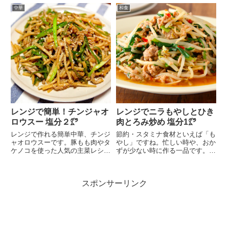
中華
和食
レンジで簡単！チンジャオ
レンジでニラもやしとひき
ロウスー 塩分２㌘
肉とろみ炒め 塩分1㌘
レンジで作れる簡単中華、チンジ
節約・スタミナ食材といえば「も
ャオロウスーです。豚もも肉やタ
やし」ですね。忙しい時や、おか
ケノコを使った人気の主菜レシピ
ずが少ない時に作る一品です。レ
で、ごはんがすすむ一...
ンジでチンして、焼肉...
スポンサーリンク