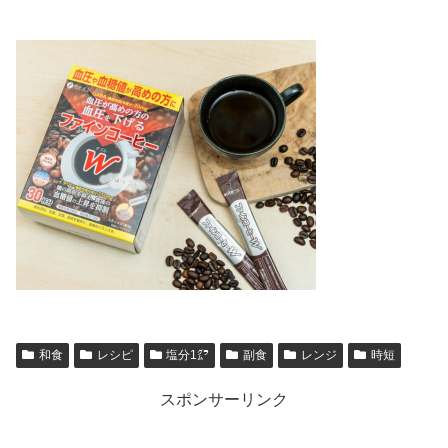
和食
レシピ
塩分1㌘
副食
レンジ
時短
スポンサーリンク