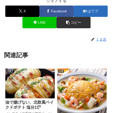
シェアする
X
Facebook
はてブ
LINE
コピー
くま吉
関連記事
洋食
中華
油で揚げない、北欧風ベイ
クドポテト 塩分1㌘