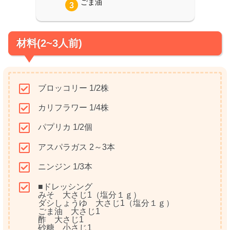
ごま油
材料(2~3人前)
ブロッコリー 1/2株
カリフラワー 1/4株
パプリカ 1/2個
アスパラガス 2～3本
ニンジン 1/3本
■ドレッシング
みそ 大さじ1（塩分１ｇ）
ダシしょうゆ 大さじ1（塩分１ｇ）
ごま油 大さじ1
酢 大さじ1
砂糖 小さじ1