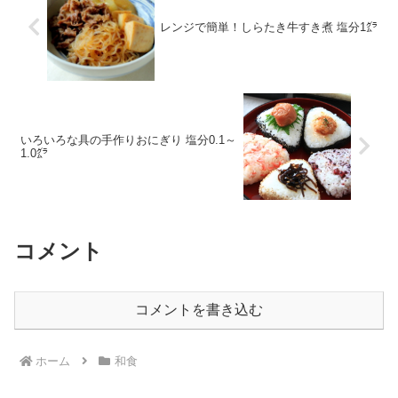
レンジで簡単！しらたき牛すき煮 塩分1㌘
いろいろな具の手作りおにぎり 塩分0.1～
1.0㌘
コメント
コメントを書き込む
ホーム
和食