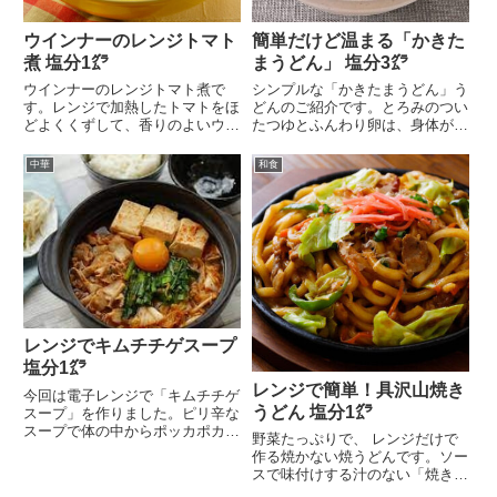
ウインナーのレンジトマト
簡単だけど温まる「かきた
煮 塩分1㌘
まうどん」 塩分3㌘
ウインナーのレンジトマト煮で
シンプルな「かきたまうどん」う
す。レンジで加熱したトマトをほ
どんのご紹介です。とろみのつい
どよくくずして、香りのよいウイ
たつゆとふんわり卵は、身体がと
ンナーとともに食します...
ても温まります。相性...
中華
和食
レンジでキムチチゲスープ
塩分1㌘
レンジで簡単！具沢山焼き
今回は電子レンジで「キムチチゲ
うどん 塩分1㌘
スープ」を作りました。ピリ辛な
スープで体の中からポッカポカに
野菜たっぷりで、 レンジだけで
なります。豚肉の旨味...
作る焼かない焼うどんです。ソー
スで味付けする汁のない「焼きう
どん」は簡単に作れて...