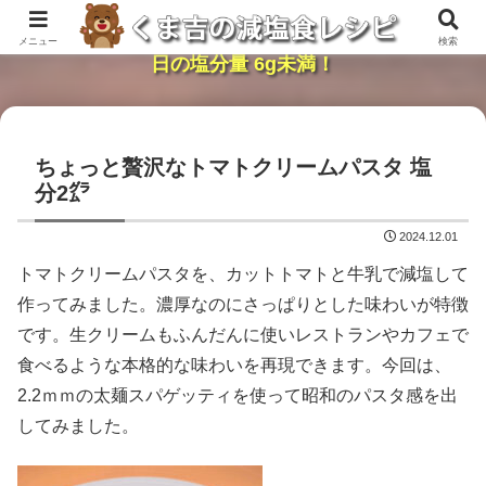
レンジで簡単・時短「くま吉の減塩食レシピ」１
メニュー
検索
日の塩分量 6g未満！
ちょっと贅沢なトマトクリームパスタ 塩
分2㌘
2024.12.01
トマトクリームパスタを、カットトマトと牛乳で減塩して
作ってみました。濃厚なのにさっぱりとした味わいが特徴
です。生クリームもふんだんに使いレストランやカフェで
食べるような本格的な味わいを再現できます。今回は、
2.2ｍｍの太麺スパゲッティを使って昭和のパスタ感を出
してみました。