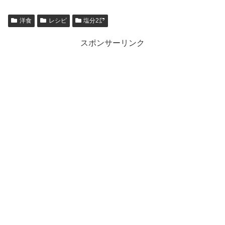
洋食
レシピ
塩分2㌘
スポンサーリンク