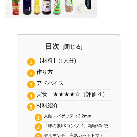
目次
【材料】(1人分)
作り方
アドバイス
実食 ★★★★☆（評価４）
材料紹介
太麺スパゲッティ2.2mm
「味の素KKコンソメ」顆粒50g袋
デルモンテ 完熟カットトマト