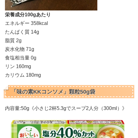
栄養成分100gあたり
エネルギー 358kcal
たんぱく質 14g
脂質 2g
炭水化物 71g
食塩相当量 0g
リン 160mg
カリウム 180mg
「味の素KKコンソメ」顆粒50g袋
内容量:50g《小さじ2杯5.3gでスープ2人分（300ml）》