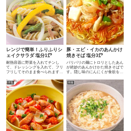
レンジで簡単！ふりふりシ
豚・エビ・イカのあんかけ
ェイクサラダ 塩分1㌘
焼きそば 塩分3㌘
耐熱容器に野菜を入れてチンし
パリパリの麺にトロリとしたあん
て、ドレッシングを入れて、フリ
が絶妙のあんかけかた焼きそばで
フリしてそのまま食べられます。
す。隠し味のにんにくが食欲をそ
ひとりランチや朝食に...
そります。豚肉とエビ...
洋食
和食