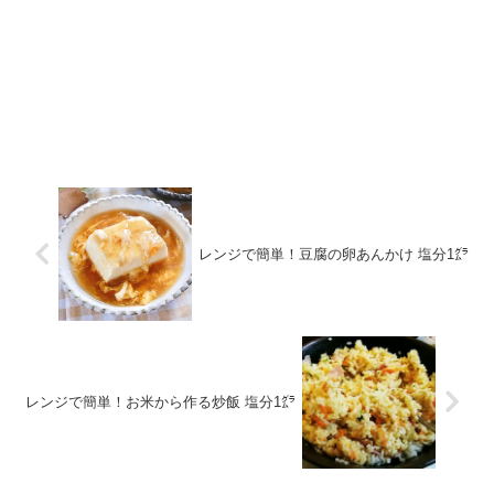
レンジで簡単！豆腐の卵あんかけ 塩分1㌘
レンジで簡単！お米から作る炒飯 塩分1㌘