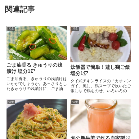
関連記事
和食
和食
ごま油香る きゅうりの浅
炊飯器で簡単！蒸し鶏ご飯
漬け 塩分1㌘
塩分1㌘
ごま油香る、きゅうりの浅漬けは
タイ式チキンライスの「カオマン
いかがでしょうか。あっさりとし
ガイ」風に、鶏スープで炊いたご
たきゅうりの浅漬けに、ごま油の
飯にゆで鶏をのせ、いろいろのタ
香ばしい風味と輪切り...
レをかけていただいて...
洋食
洋食
旬の新生姜で作る自家製ジ