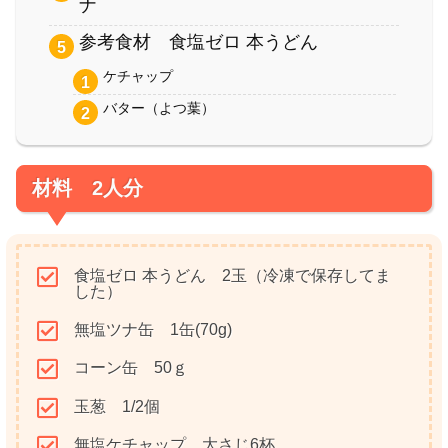
ナ
参考食材 食塩ゼロ 本うどん
ケチャップ
バター（よつ葉）
材料 2人分
食塩ゼロ 本うどん 2玉（冷凍で保存してま
した）
無塩ツナ缶 1缶(70g)
コーン缶 50ｇ
玉葱 1/2個
無塩ケチャップ 大さじ6杯