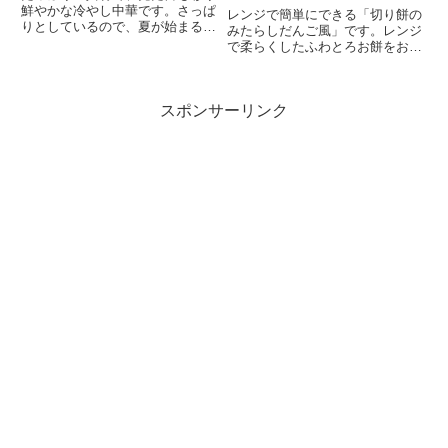
鮮やかな冷やし中華です。さっぱ
レンジで簡単にできる「切り餅の
りとしているので、夏が始まるこ
みたらしだんご風」です。レンジ
の時期にピッタリな一...
で柔らくしたふわとろお餅をお団
子にして、甘じょっぱ...
スポンサーリンク