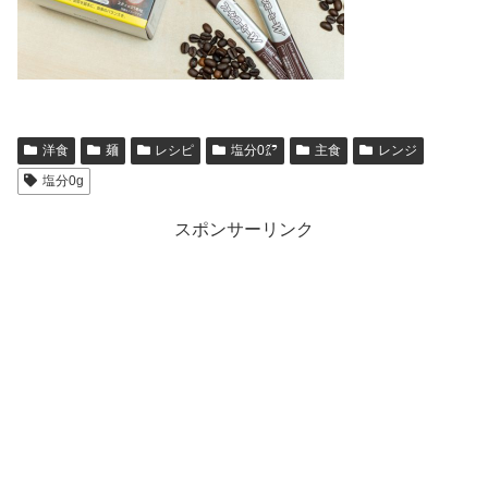
洋食
麺
レシピ
塩分0㌘
主食
レンジ
塩分0g
スポンサーリンク