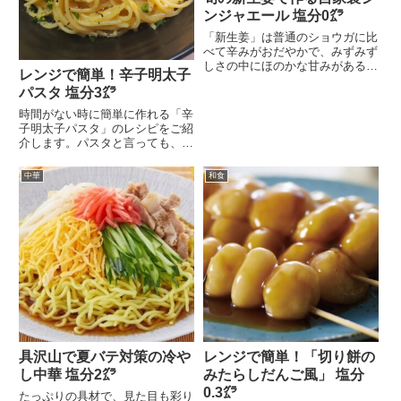
ンジャエール 塩分0㌘
「新生姜」は普通のショウガに比
べて辛みがおだやかで、みずみず
しさの中にほのかな甘みがあるの
レンジで簡単！辛子明太子
が特徴です。体を温め...
パスタ 塩分3㌘
時間がない時に簡単に作れる「辛
子明太子パスタ」のレシピをご紹
介します。パスタと言っても、火
を使わずにレンジで簡...
中華
和食
具沢山で夏バテ対策の冷や
レンジで簡単！「切り餅の
し中華 塩分2㌘
みたらしだんご風」 塩分
0.3㌘
たっぷりの具材で、見た目も彩り