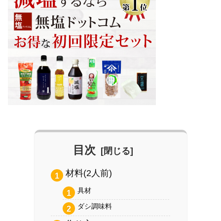
目次
材料(2人前)
具材
ダシ調味料