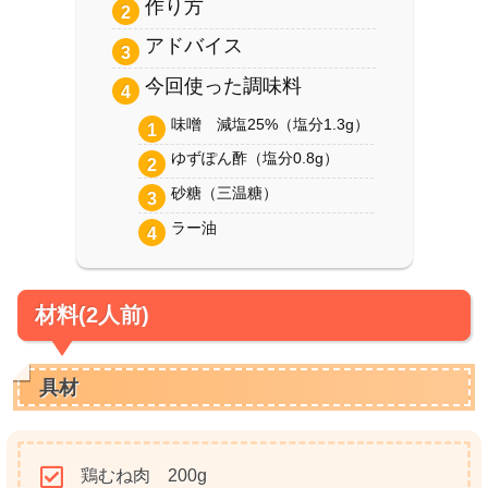
作り方
アドバイス
今回使った調味料
味噌 減塩25%（塩分1.3g）
ゆずぽん酢（塩分0.8g）
砂糖（三温糖）
ラー油
材料(2人前)
具材
鶏むね肉 200g