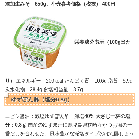
添加生みそ 650g、小売参考価格（税抜） 400円
栄養成分表示（100g当た
り）
エネルギー 209kcal たんぱく質 10.6g 脂質 5.9g
炭水化物 28.4g 食塩相当量 8.7g
ゆずぽん酢（塩分0.8g）
ニビシ醤油：減塩ゆずぽん酢 減塩40%
大さじ一杯の塩
分：0.8ｇ
国産のゆず果汁に鹿児島県枕崎産かつお節の一
番だしを合わせた、風味豊かな減塩タイプのぽん酢しょう