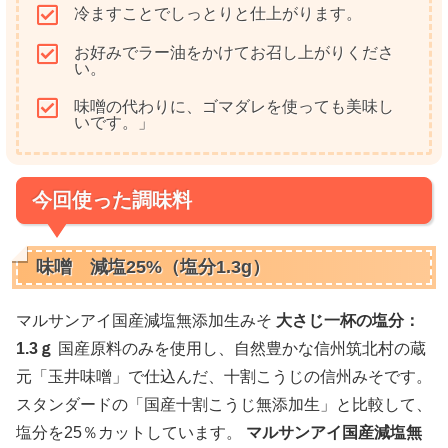
冷ますことでしっとりと仕上がります。
お好みでラー油をかけてお召し上がりくださ
い。
味噌の代わりに、ゴマダレを使っても美味し
いです。」
今回使った調味料
味噌 減塩25%（塩分1.3g）
マルサンアイ国産減塩無添加生みそ
大さじ一杯の塩分：
1.3ｇ
国産原料のみを使用し、自然豊かな信州筑北村の蔵
元「玉井味噌」で仕込んだ、十割こうじの信州みそです。
スタンダードの「国産十割こうじ無添加生」と比較して、
塩分を25％カットしています。
マルサンアイ国産減塩無