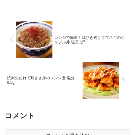
レンジで簡単！鶏ひき肉とタマネギのシ
ンプル丼 塩分1㌘
焼肉のたれで鶏ささ身のレンジ煮 塩分
0.5g
コメント