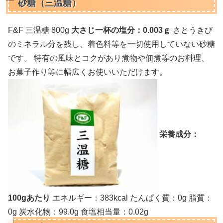
砂糖（三温糖）
F&F 三温糖 800g
大さじ一杯の塩分：0.003ｇ
さとうきび
のミネラル分を残し、着色料等を一切使用していない砂糖
です。 特有の風味とコクがあり煮物や佃煮等のお料理、
お菓子作り等に幅広くお使いいただけます。
栄養成分：
100gあたり
エネルギー：383kcal たんぱく質：0g 脂質：
0g 炭水化物：99.0g 食塩相当量：0.02g