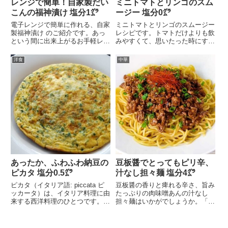
レンジで簡単！自家製だい
ミニトマトとリンゴのスム
こんの福神漬け 塩分1㌘
ージー 塩分0㌘
電子レンジで簡単に作れる、自家
ミニトマトとリンゴのスムージー
製福神漬け のご紹介です。あっ
レシピです。トマトだけよりも飲
という間に出来上がるお手軽レシ
みやすくて、思いたった時にすぐ
ピですよ。ごはんのお...
できちゃう手軽さもあ...
洋食
中華
あったか、ふわふわ納豆の
豆板醤でとってもピリ辛、
ピカタ 塩分0.5㌘
汁なし担々麺 塩分4㌘
ピカタ（イタリア語: piccata ピ
豆板醤の香りと痺れる辛さ、旨み
ッカータ）は、イタリア料理に由
たっぷりの肉味噌あんの汁なし
来する西洋料理のひとつです。日
担々麺はいかがでしょうか。「評
本では豚肉...
判屋 重ねだし味噌ラー...