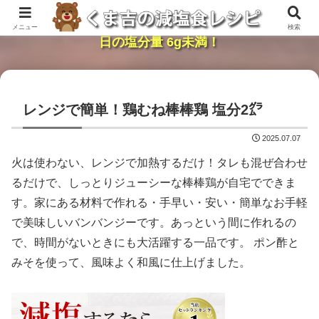
レンジで簡単・時短「くま吉の減塩食レシピ」１
メニュー
検索
日の塩分量 6g未満！
レンジで簡単！鶏むね棒棒鶏 塩分2㌘
2025.07.07
火は使わない、レンジで加熱するだけ！タレも混ぜ合わせ
るだけで、しっとりジューシーな棒棒鶏が自宅でできま
す。家にある材料で作れる・手早い・安い・簡単なお手軽
で美味しいバンバンジーです。あっという間に作れるの
で、時間がないときにも大活躍する一品です。 ポン酢と
みそを使って、風味よく和風に仕上げました。