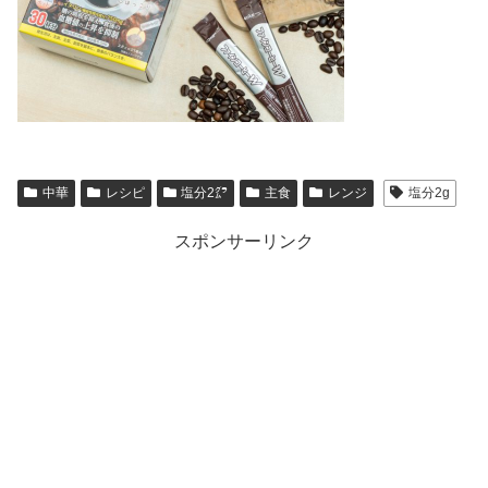
中華
レシピ
塩分2㌘
主食
レンジ
塩分2g
スポンサーリンク