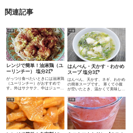
関連記事
中華
和食
レンジで簡単！油淋鶏（ユ
はんぺん・天かす・わかめ
ーリンチー） 塩分2㌘
スープ 塩分3㌘
がっつり食べたいときには油淋鶏
はんぺん、天かす、ネギ、わかめ
（ユーリンチー）がおすすめで
の簡単スープです。 寒くて小腹
す。外はサクサク、中はジューシ
が空いたとき、温かくて美味しい
ーな鶏肉と、長ネギがた...
はんぺんスープ、貝割...
和食
洋食