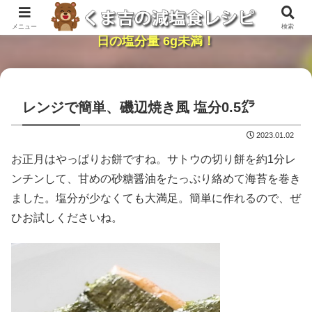
レンジで簡単・時短「くま吉の減塩食レシピ」１
メニュー
検索
日の塩分量 6g未満！
レンジで簡単、磯辺焼き風 塩分0.5㌘
2023.01.02
お正月はやっぱりお餅ですね。サトウの切り餅を約1分レ
ンチンして、甘めの砂糖醤油をたっぷり絡めて海苔を巻き
ました。塩分が少なくても大満足。簡単に作れるので、ぜ
ひお試しくださいね。