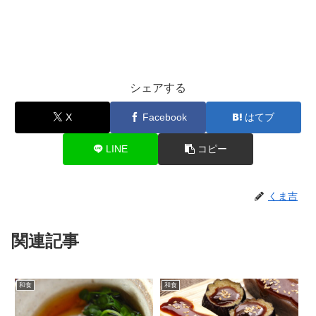
シェアする
X
Facebook
はてブ
LINE
コピー
くま吉
関連記事
和食
和食