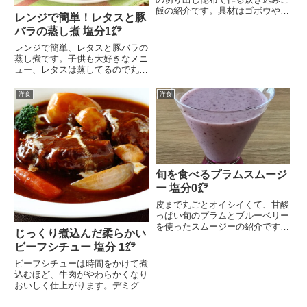
飯の紹介です。具材はゴボウやき
レンジで簡単！レタスと豚
のこなど、お好みの野...
バラの蒸し煮 塩分1㌘
レンジで簡単、レタスと豚バラの
蒸し煮です。子供も大好きなメニ
ュー、レタスは蒸してるので丸ご
と1個たっぷり食べら...
洋食
洋食
旬を食べるプラムスムージ
ー 塩分0㌘
皮まで丸ごとオイシイくて、甘酸
っぱい旬のプラムとブルーベリー
を使ったスムージーの紹介です。
じっくり煮込んだ柔らかい
イタリアでは、最も抗...
ビーフシチュー 塩分 1㌘
ビーフシチューは時間をかけて煮
込むほど、牛肉がやわらかくなり
おいしく仕上がります。デミグラ
スソースを使った基本...