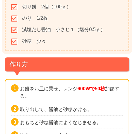
切り餅 2個（100ｇ）
のり 1/2枚
減塩だし醤油 小さじ１（塩分0.5ｇ）
砂糖 少々
作り方
お餅をお皿に乗せ、レンジ
600Wで50秒
加熱す
る。
取り出して、醤油と砂糖かける。
おもちと砂糖醤油によくなじませる。