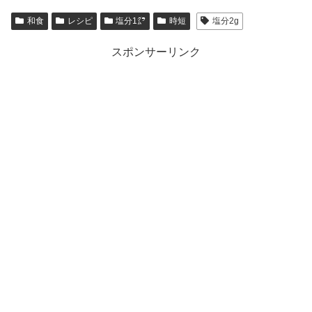
和食
レシピ
塩分1㌘
時短
塩分2g
スポンサーリンク