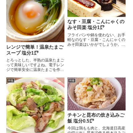
なす・豆腐・こんにゃくの
みそ田楽 塩分1㌘
フライパンや鍋を使わない、お手
軽なのなす・豆腐・こんにゃくの
みそ田楽はいかがでしょうか。具
レンジで簡単！温泉たまご
材は、竹串に刺して電...
スープ 塩分1㌘
とろっとした、半熟の温泉たまご
って美味しいですよね。電子レン
ジで簡単安全に温泉たまごを作っ
てみました。卵と水を...
和食
和食
チキンと昆布の炊き込みご
飯 塩分0.5㌘
今回は鶏もも肉と、北海道日高産
の切り出し昆布で作る炊き込みご