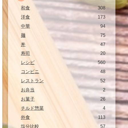
和食
308
洋食
173
中華
94
麺
75
丼
47
寿司
20
レシピ
560
コンビニ
48
レストラン
52
お弁当
2
お菓子
26
チルド惣菜
4
外食
113
塩分比較
57