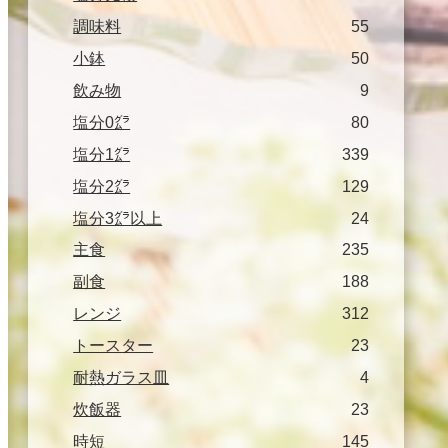
調味料
55
小鉢
50
飲み物
9
塩分0㌘
80
塩分1㌘
339
塩分2㌘
129
塩分3㌘以上
24
主食
235
副食
188
レンジ
312
トースター
23
耐熱ガラス皿
4
炊飯器
23
時短
145