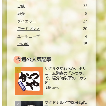
ご飯
33
紹介
8
ダイエット
27
ワードプレス
20
ユーチューブ
4
その他
15
今週の人気記事
サクサクやわらか、ボリ
ューム満点の「かつや」
で、塩分3g以下の「カツ
丼」
189 views
マクドナルドで塩分2g以