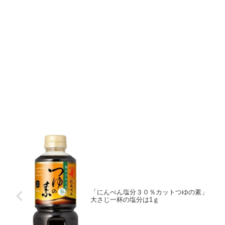
「にんべん塩分３０％カットつゆの素」
大さじ一杯の塩分は1ｇ