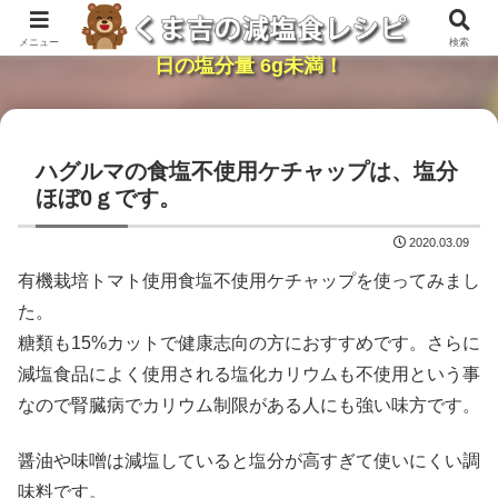
レンジで簡単・時短「くま吉の減塩食レシピ」１
メニュー
検索
日の塩分量 6g未満！
ハグルマの食塩不使用ケチャップは、塩分
ほぼ0ｇです。
2020.03.09
有機栽培トマト使用食塩不使用ケチャップを使ってみまし
た。
糖類も15%カットで健康志向の方におすすめです。さらに
減塩食品によく使用される塩化カリウムも不使用という事
なので腎臓病でカリウム制限がある人にも強い味方です。
醤油や味噌は減塩していると塩分が高すぎて使いにくい調
味料です。