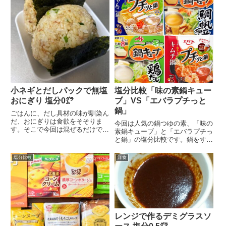
小ネギとだしパックで無塩
塩分比較「味の素鍋キュー
おにぎり 塩分0㌘
ブ」VS「エバラプチっと
鍋」
ごはんに、だし具材の味が馴染ん
だ、おにぎりは食欲をそそりま
今回は人気の鍋つゆの素、「味の
す。そこで今回は混ぜるだけでサ
素鍋キューブ」と「エバラプチっ
サッと作れて、だしを使...
と鍋」の塩分比較です。鍋をする
ときはどちらも水から...
塩分比較
洋食
レンジで作るデミグラスソ