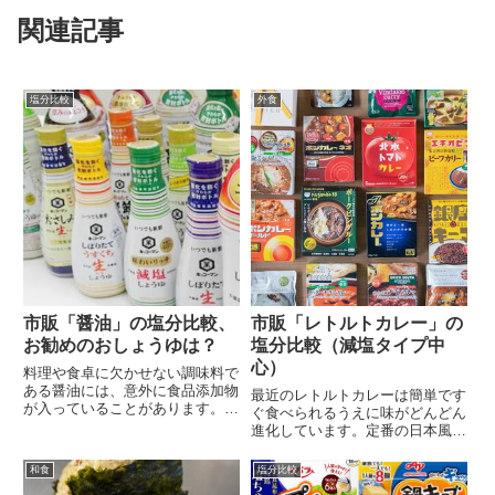
関連記事
塩分比較
外食
市販「醤油」の塩分比較、
市販「レトルトカレー」の
お勧めのおしょうゆは？
塩分比較（減塩タイプ中
心）
料理や食卓に欠かせない調味料で
ある醤油には、意外に食品添加物
最近のレトルトカレーは簡単です
が入っていることがあります。最
ぐ食べられるうえに味がどんどん
近は無添加に加え減塩...
進化しています。定番の日本風カ
レー・欧風カレーのほ...
和食
塩分比較