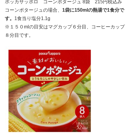
ポッカサッポロ コーンポタージュ 8袋 215円税込み
コーンポタージュの場合、
1袋に150mlの熱湯で1食分で
す。
1食当り塩分1.1g
※１５０mlの目安はマグカップ６分目、コーヒーカップ
８分目です。