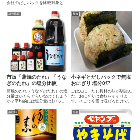
会社のだしパックを比較対象とし
たかったのですが、シ...
塩分比較
和食
市販「蒲焼のたれ」「うな
小ネギとだしパックで無塩
ぎのたれ」の塩分比較
おにぎり 塩分0㌘
蒲焼のたれ（うなぎのたれ）の塩
ごはんに、だし具材の味が馴染ん
分量はいくらぐらいなのでしょう
だ、おにぎりは食欲をそそりま
か？平均的には塩分量は1パック
す。そこで今回は混ぜるだけでサ
（15g当り）約1g...
サッと作れて、だしを使...
調味料
外食