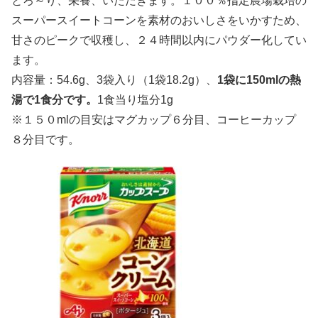
とろ～り、栄養、いただきます。１００％指定農場栽培の
スーパースイートコーンを素材のおいしさをいかすため、
甘さのピークで収穫し、２４時間以内にパウダー化してい
ます。
内容量：54.6g、3袋入り（1袋18.2g）、
1袋に150mlの熱
湯で1食分です。
1食当り塩分1g
※１５０mlの目安はマグカップ６分目、コーヒーカップ
８分目です。