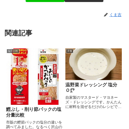
くま吉
関連記事
塩分比較
洋食
温野菜ドレッシング 塩分
０㌘
自家製のマスタード・マヨネー
ズ・ドレッシングです。かんたん
に材料を混ぜるだけのレシピで
鰹ぶし・削り節パックの塩
す。キャベツサラダや温野...
分量比較
市販の鰹節パックの塩分の違いを
調べてみました。なるべく沢山の