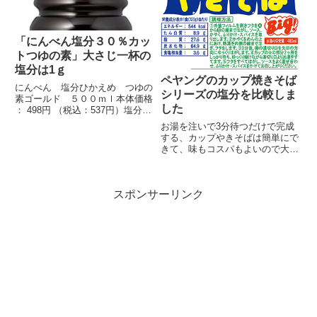
「にんべん塩分３０％カッ
トつゆの素」大さじ一杯の
塩分は1ｇ
ペヤングのカップ焼きそば
にんべん 塩分ひかえめ つゆの
シリーズの塩分を比較しま
素ゴールド ５００ｍｌ本体価格
した
： 498円 （税込：537円）塩分３
０％カット...
お湯を注いで3分待つだけで完成
する、カップやきそばは簡単にで
きて、味もコスパもよいので大人
気です。ペヤングのソ...
スポンサーリンク