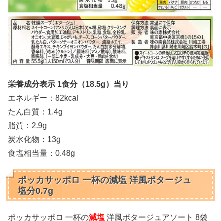
栄養成分表示 1食分（18.5
g）当り
エネルギー：82kcal
たん白質：1.4g
脂質：2.9g
炭水化物：13g
食塩相当量：0.48g
ポッカサッポロ 一杯の減塩 洋風ポタージュ
塩分0.7g
ポッカサッポロ 一杯の
減塩
洋風ポタージュアソート 8袋