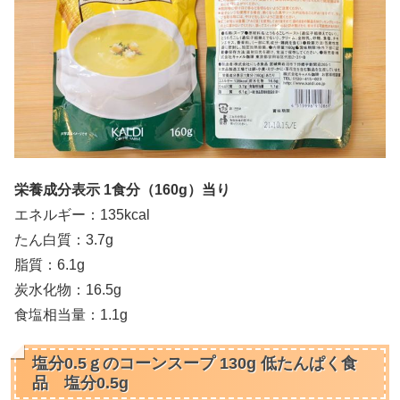
栄養成分表示 1食分（160
g）当り
エネルギー：135kcal
たん白質：3.7g
脂質：6.1g
炭水化物：16.5g
食塩相当量：1.1g
塩分0.5ｇのコーンスープ 130g 低たんぱく食
品 塩分0.5g