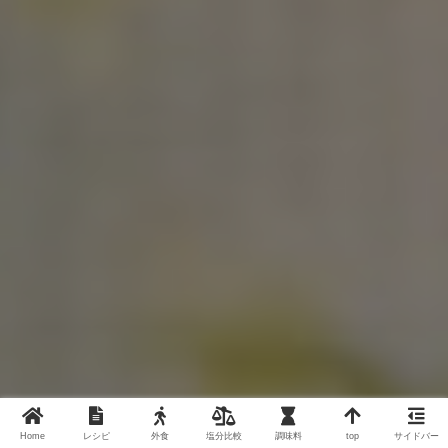
Home
レシピ
外食
塩分比較
調味料
top
サイドバー