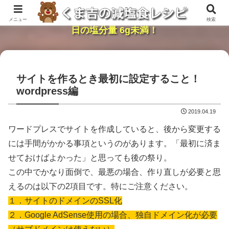
レンジで簡単・時短「くま吉の減塩食レシピ」１
メニュー
検索
日の塩分量 6g未満！
サイトを作るとき最初に設定すること！
wordpress編
2019.04.19
ワードプレスでサイトを作成していると、後から変更する
には手間がかかる事項というのがあります。「最初に済ま
せておけばよかった」と思っても後の祭り。
この中でかなり面倒で、最悪の場合、作り直しが必要と思
えるのは以下の2項目です。特にご注意ください。
１．サイトのドメインのSSL化
２．Google AdSense使用の場合、独自ドメイン化が必要